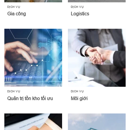
DỊCH VỤ
DỊCH VỤ
Gia công
Logistics
DỊCH VỤ
DỊCH VỤ
Quản trị tồn kho tối ưu
Môi giới