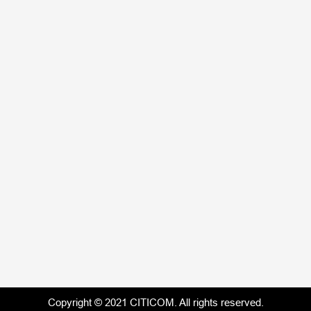
Giới thiệu
Tuyển dụng
Tin nội bộ
Blog
Chi nhánh:
Hà Nội
Hải Phòng
TP.HCM
Nhà Máy:
Hải Phòng
TP.HCM
Vĩnh Long
Copyright © 2021 CITICOM. All rights reserved.