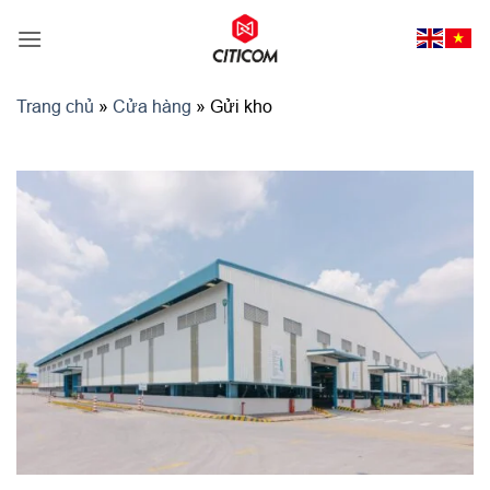
Bỏ
qua
nội
dung
Trang chủ
»
Cửa hàng
»
Gửi kho