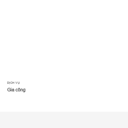
DỊCH VỤ
Gia công
VỀ CITICOM