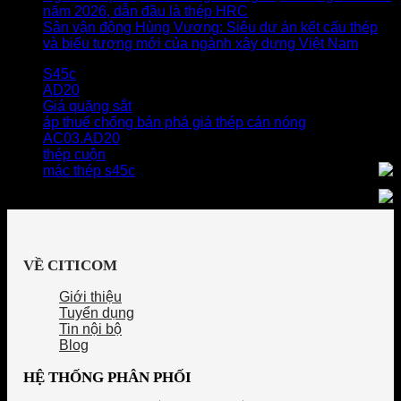
năm 2026, dẫn đầu là thép HRC
Sân vận động Hùng Vương: Siêu dự án kết cấu thép
và biểu tượng mới của ngành xây dựng Việt Nam
S45c
AD20
Giá quặng sắt
áp thuế chống bán phá giá thép cán nóng
AC03.AD20
thép cuộn
mác thép s45c
VỀ CITICOM
Giới thiệu
Tuyển dụng
Tin nội bộ
Blog
HỆ THỐNG PHÂN PHỐI