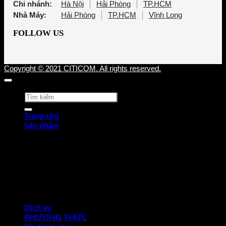
Chi nhánh:
Hà Nội
Hải Phòng
TP.HCM
Nhà Máy:
Hải Phòng
TP.HCM
Vĩnh Long
FOLLOW US
Copyright © 2021 CITICOM. All rights reserved.
Tìm
kiếm:
Trang chủ
Sản phẩm
Thép tấm cán nóng (HRP)
Thép cuộn cán nóng (HRC)
Thép tròn chế tạo
Thép hợp kim
Thép chống trượt
Thép hình góc
Thép dự ứng lực
Ống thép
Dịch vụ
PHƯƠNG THỨC