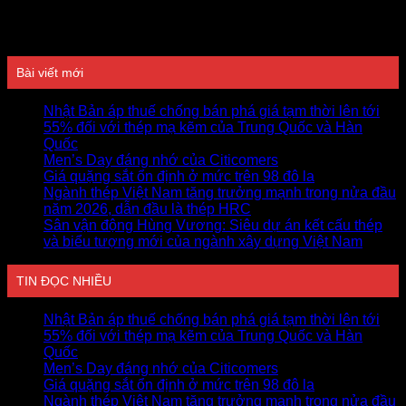
Đánh giá
Bài viết mới
Nhật Bản áp thuế chống bán phá giá tạm thời lên tới
55% đối với thép mạ kẽm của Trung Quốc và Hàn
Quốc
Men’s Day đáng nhớ của Citicomers
Giá quặng sắt ổn định ở mức trên 98 đô la
Ngành thép Việt Nam tăng trưởng mạnh trong nửa đầu
năm 2026, dẫn đầu là thép HRC
Sân vận động Hùng Vương: Siêu dự án kết cấu thép
và biểu tượng mới của ngành xây dựng Việt Nam
TIN ĐỌC NHIỀU
Nhật Bản áp thuế chống bán phá giá tạm thời lên tới
55% đối với thép mạ kẽm của Trung Quốc và Hàn
Quốc
Men’s Day đáng nhớ của Citicomers
Giá quặng sắt ổn định ở mức trên 98 đô la
Ngành thép Việt Nam tăng trưởng mạnh trong nửa đầu