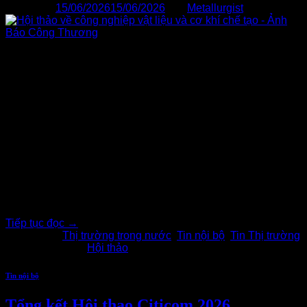
Đăng vào
15/06/2026
15/06/2026
bởi
Metallurgist
15
Th6
Ngày 15/6/2026, Hội thảo “Công nghiệp vật liệu và công
nghiệp cơ khí, chế tạo Việt Nam trong giai đoạn mới” do Ủy
ban Khoa học, Công nghệ và Môi trường của Quốc hội phối
hợp với các cơ quan hữu quan tổ chức với sự tham gia của
các cơ quan quản lý nhà nước, chuyên gia, nhà khoa học,
hiệp hội ngành nghề và cộng đồng doanh nghiệp trên cả
nước. Phó Chủ tịch Quốc hội Nguyễn Hồng Diên dự vào chỉ
đạo Hội thảo.
Tiếp tục đọc
→
Đăng trong
Thị trường trong nước
,
Tin nội bộ
,
Tin Thị trường
|
Được gắn thẻ
Hội thảo
Tin nội bộ
Tổng kết Hội thao Citicom 2026