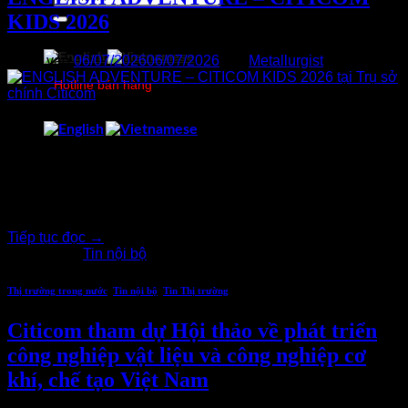
kiếm:
KIDS 2026
Đăng vào
06/07/2026
06/07/2026
bởi
Metallurgist
Hotline bán hàng
0978750505
06
Th7
Cuối tuần qua, tại Trụ sở chính Citicom, các Citicomers nhí
đã có một buổi sáng mùa hè thật vui với chương trình
English Adventure – Citicom Kids 2026.
Tiếp tục đọc
→
Đăng trong
Tin nội bộ
Thị trường trong nước
,
Tin nội bộ
,
Tin Thị trường
Citicom tham dự Hội thảo về phát triển
công nghiệp vật liệu và công nghiệp cơ
khí, chế tạo Việt Nam