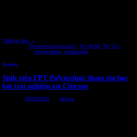
Th5
Chủ tịch HĐQT – Tổng Giám đốc Citicom chia sẻ góc nhìn
thực tiễn về dữ liệu và AI trong quản trị, giúp doanh nghiệp
tăng tốc ra quyết định.
Tiếp tục đọc
→
Đăng trong
Thị trường trong nước
,
Tin nội bộ
,
Tin Tức
|
Được gắn thẻ
chuyendoiso
,
ungdungAI
Tin nội bộ
Sinh viên FPT Polytechnic tham gia học
hỏi trải nghiệm tại Citicom
Đăng vào
25/03/2026
bởi
citicom
25
Th3
Vừa qua, Citicom đã đón tiếp đoàn Trường Cao đẳng FPT
Polytechnic, gồm thầy cô và các bạn sinh viên khối ngành