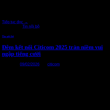
khắc ý nghĩa và ấm áp dành cho các nhân viên nữ đang làm
việc tại công ty. Trong không khí vui tươi và thân tình, tập thể
Citicom đã cùng[…..]
Tiếp tục đọc
→
Đăng trong
Tin nội bộ
Tin nội bộ
Đêm kết nối Citicom 2025 tràn niềm vui
ngập tiếng cười
Đăng vào
09/02/2026
bởi
citicom
09
Th2
Hành trình 365 ngày của năm 2025 tại Citicom khép lại được
ghi dấu bởi sự kiện YEP Đêm kết nối bùng nổ mang chủ đề
“Phá vỡ giới hạn – Kiến tạo tương lai”. Chương trình được
tổ chức tại Hà Nội và TP. HCM. Mỗi chương trình là một