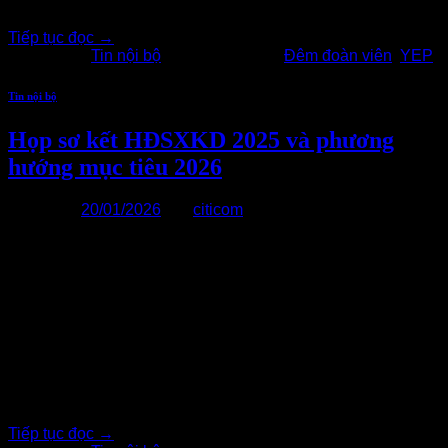
không gian khác nhau[…..]
Tiếp tục đọc
→
Đăng trong
Tin nội bộ
|
Được gắn thẻ
Đêm đoàn viên
,
YEP
Tin nội bộ
Họp sơ kết HĐSXKD 2025 và phương
hướng mục tiêu 2026
Đăng vào
20/01/2026
bởi
citicom
20
Th1
Thứ 7 vừa qua (17/1/2026), Công ty Citicom đã tổ chức
thành công Lễ Tổng kết hoạt động SXKD năm 2025 và
phương hướng mục tiêu 2026. Đây không chỉ là dịp để nhìn
lại hành trình đã qua, ghi nhận những nỗ lực và kết quả của
các bộ phận, toàn công ty, mà[…..]
Tiếp tục đọc
→