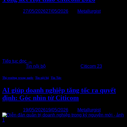
Đăng vào
27/05/2026
27/05/2026
bởi
Metallurgist
27
Th5
Hội thao Citicom 2026 khu vực Hà Nội diễn ra ngày
23/05/2026 trong không khí sôi động, là dịp kết nối và đồng
hành cùng các đối tác ngân hàng.
Tiếp tục đọc
→
Đăng trong
Tin nội bộ
|
Được gắn thẻ
Citicom 23
Thị trường trong nước
,
Tin nội bộ
,
Tin Tức
AI giúp doanh nghiệp tăng tốc ra quyết
định: Góc nhìn từ Citicom
Đăng vào
19/05/2026
19/05/2026
bởi
Metallurgist
19