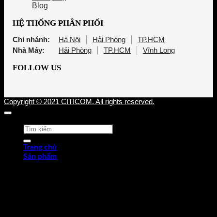
Blog
HỆ THỐNG PHÂN PHỐI
Chi nhánh:
Hà Nội
Hải Phòng
TP.HCM
Nhà Máy:
Hải Phòng
TP.HCM
Vĩnh Long
FOLLOW US
Copyright © 2021 CITICOM. All rights reserved.
Tìm
kiếm:
Trang chủ
Sản phẩm
Thép tấm cán nóng (HRP)
Thép cuộn cán nóng (HRC)
Thép tròn chế tạo
Thép hợp kim
Thép chống trượt
Thép hình góc