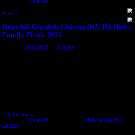
Đăng trong
Tin nội bộ
Tin nội bộ
Ngày hội Gia đình Citicom (KV Hà Nội) –
Family Picnic 2025
Đăng vào
21/11/2025
bởi
citicom
21
Th11
Ngày Hội Gia Đình Citicom khu vực Hà Nội năm nay đã
khép lại thật trọn vẹn với hàng loạt hoạt động sôi nổi: khởi
động aerobic, cắm hoa, vẽ tranh, trang trí trại, nấu nướng và
picnic… Tất cả tạo nên bầu không khí ấm áp, gắn kết đúng
tinh thần của đại gia[…..]
Tiếp tục đọc
→
Đăng trong
Tin nội bộ
|
Được gắn thẻ
Ngày hội gia đình
Citicom