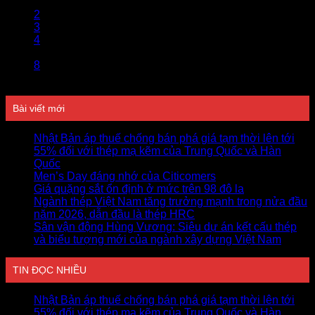
1
2
3
4
…
8
Bài viết mới
Nhật Bản áp thuế chống bán phá giá tạm thời lên tới
55% đối với thép mạ kẽm của Trung Quốc và Hàn
Quốc
Men’s Day đáng nhớ của Citicomers
Giá quặng sắt ổn định ở mức trên 98 đô la
Ngành thép Việt Nam tăng trưởng mạnh trong nửa đầu
năm 2026, dẫn đầu là thép HRC
Sân vận động Hùng Vương: Siêu dự án kết cấu thép
và biểu tượng mới của ngành xây dựng Việt Nam
TIN ĐỌC NHIỀU
Nhật Bản áp thuế chống bán phá giá tạm thời lên tới
55% đối với thép mạ kẽm của Trung Quốc và Hàn