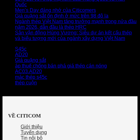
Quốc
Men’s Day đáng nhớ của Citicomers
Giá quặng sắt ổn định ở mức trên 98 đô la
Ngành thép Việt Nam tăng trưởng mạnh trong nửa đầu
năm 2026, dẫn đầu là thép HRC
Sân vận động Hùng Vương: Siêu dự án kết cấu thép
và biểu tượng mới của ngành xây dựng Việt Nam
S45c
AD20
Giá quặng sắt
áp thuế chống bán phá giá thép cán nóng
AC03.AD20
mác thép s45c
thép cuộn
VỀ CITICOM
Giới thiệu
Tuyển dụng
Tin nội bộ