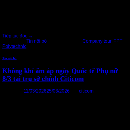
Quản trị Kinh doanh, Logistics đến tham quan, tìm hiểu thực
tế tại doanh nghiệp. Thông qua chương trình, Citicom đã
mang đến những góc nhìn thực tiễn về môi trường làm việc,
[…..]
Tiếp tục đọc
→
Đăng trong
Tin nội bộ
|
Được gắn thẻ
Company tour
,
FPT
Polytechnic
Tin nội bộ
Không khí ấm áp ngày Quốc tế Phụ nữ
8/3 tại trụ sở chính Citicom
Đăng vào
11/03/2026
25/03/2026
bởi
citicom
11
Th3
Nhân dịp Ngày Quốc tế Phụ nữ 8/3, Citicom đã tổ chức hoạt
động chúc mừng tại trụ sở chính, tạo nên những khoảnh