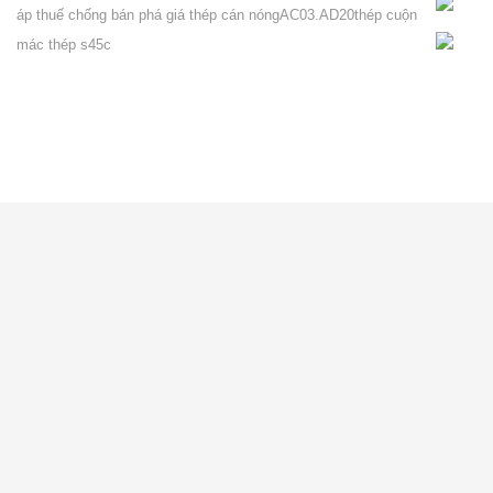
áp thuế chống bán phá giá thép cán nóng
AC03.AD20
thép cuộn
mác thép s45c
VỀ CITICOM
Giới thiệu
Tuyển dụng
Tin nội bộ
Blog