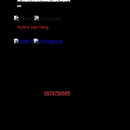
Thép cuộn cán nóng là sản phẩm thép cán nóng ở dạng
kiếm:
cuộn dùng trong công nghiệp.
Thép cuộn cán nóng có thể là thép tấm carbon thông
thường, cuộn thép hợp kim thấp cường độ cao…
Hotline bán hàng
0978750505
Mác thép chính Citicom đang kinh doanh:
Thép tấm thường (tấm cường độ thấp): SS400/Q235B/
A36/SPHC
Thép tấm hợp kim thấp, cường độ cao: Q355B/ ASTM
A572 Gr.50/ SM490B
Tiêu chuẩn: JIS G 3101-2010/ GB-T 1591-2008/ ASTM
A36M
Quy cách: 1.2-20 (mm) x 1500/ 2000 (mm) x C
——-
Liên hệ mua hàng
:
0978750505