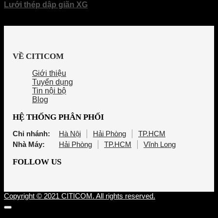
Lưới thép dập giãn XG
VỀ CITICOM
Giới thiệu
Tuyển dụng
Tin nội bộ
Blog
HỆ THỐNG PHÂN PHỐI
Chi nhánh:
Hà Nội
Hải Phòng
TP.HCM
Nhà Máy:
Hải Phòng
TP.HCM
Vĩnh Long
FOLLOW US
Copyright © 2021 CITICOM. All rights reserved.