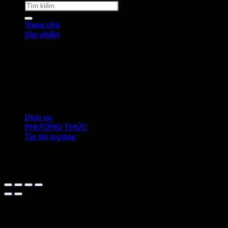
Tìm
kiếm:
Trang chủ
Sản phẩm
Thép tấm cán nóng (HRP)
Thép cuộn cán nóng (HRC)
Thép tròn chế tạo
Thép hợp kim
Thép chống trượt
Thép hình góc
Thép dự ứng lực
Ống thép
Dịch vụ
PHƯƠNG THỨC
Tin thị trường
Thị trường thế giới
Thị trường trong nước