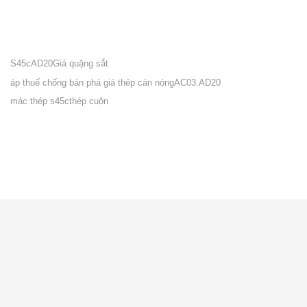
S45c
AD20
Giá quặng sắt
áp thuế chống bán phá giá thép cán nóng
AC03.AD20
mác thép s45c
thép cuộn
VỀ CITICOM
Giới thiệu
Tuyển dụng