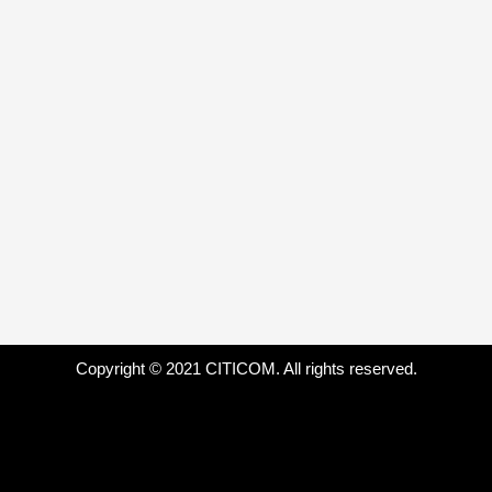
Tin nội bộ
Blog
Chi nhánh:
Hà Nội
Hải Phòng
TP.HCM
Nhà Máy:
Hải Phòng
TP.HCM
Vĩnh Long
Copyright © 2021 CITICOM. All rights reserved.