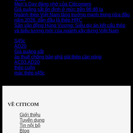
Men’s Day đáng nhớ của Citicomers
Giá quặng sắt ổn định ở mức trên 98 đô la
Ngành thép Việt Nam tăng trưởng mạnh trong nửa đầu
năm 2026, dẫn đầu là thép HRC
Sân vận động Hùng Vương: Siêu dự án kết cấu thép
và biểu tượng mới của ngành xây dựng Việt Nam
S45c
AD20
Giá quặng sắt
áp thuế chống bán phá giá thép cán nóng
AC03.AD20
thép cuộn
mác thép s45c
VỀ CITICOM
Giới thiệu
Tuyển dụng
Tin nội bộ
Blog