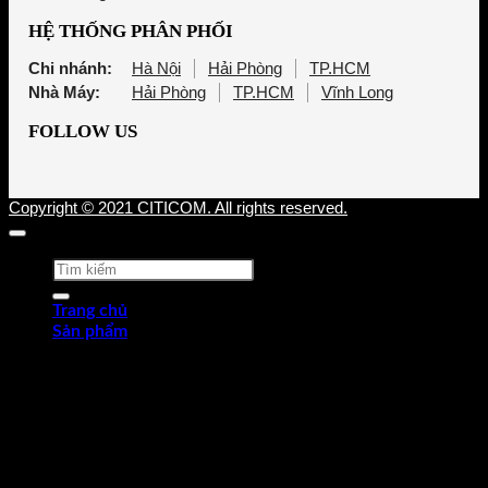
HỆ THỐNG PHÂN PHỐI
Chi nhánh:
Hà Nội
Hải Phòng
TP.HCM
Nhà Máy:
Hải Phòng
TP.HCM
Vĩnh Long
FOLLOW US
Copyright © 2021 CITICOM. All rights reserved.
Tìm
kiếm:
Trang chủ
Sản phẩm
Thép tấm cán nóng (HRP)
Thép cuộn cán nóng (HRC)
Thép tròn chế tạo
Thép hợp kim
Thép chống trượt
Thép hình góc
Thép dự ứng lực