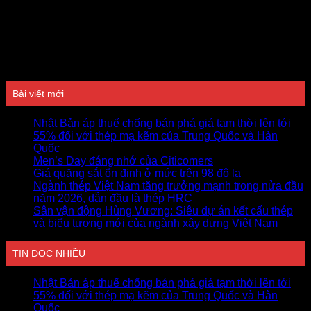
Đánh giá
Bài viết mới
Nhật Bản áp thuế chống bán phá giá tạm thời lên tới
55% đối với thép mạ kẽm của Trung Quốc và Hàn
Quốc
Men’s Day đáng nhớ của Citicomers
Giá quặng sắt ổn định ở mức trên 98 đô la
Ngành thép Việt Nam tăng trưởng mạnh trong nửa đầu
năm 2026, dẫn đầu là thép HRC
Sân vận động Hùng Vương: Siêu dự án kết cấu thép
và biểu tượng mới của ngành xây dựng Việt Nam
TIN ĐỌC NHIỀU
Nhật Bản áp thuế chống bán phá giá tạm thời lên tới
55% đối với thép mạ kẽm của Trung Quốc và Hàn
Quốc