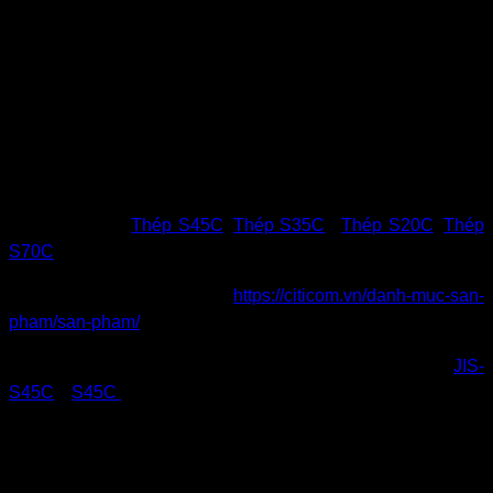
Chất lượng sản phẩm tốt, nguồn gốc xuất xứ rõ ràng,
cung cấp đầy đủ chứng từ, hóa đơn, giao hàng nhanh
Tư vấn tiến độ giao hàng phù hợp với tiến độ dự án,
đơn hàng giúp đảm bảo tối ưu từng đơn hàng.
Đặc biệt, CITICOM sở hữu lợi thế vượt trội trong phân
phối thép S45C và C45, với mạng lưới đại lý, khách
hàng rộng khắp và sản lượng cung ứng thuộc nhóm
dẫn đầu trên thị trường Việt Nam.
Ngoài các loại thép trên, Citicom còn cung cấp đa dạng các
sản phẩm như
T
hép S45C
,
Thép S35C
,
Thép S20C
,
Thép
S70C
,…
Tham khảo thêm tại
https://citicom.vn/danh-muc-san-
pham/san-pham/
Để tìm hiểu thêm, mời quý khách hàng tìm hiểu tại:
JIS-
S45C
,
S45C
Bên cạnh đó, chúng tôi mang tới cho khách hàng các giải
pháp mua hàng tối ưu như: giao hàng ngay, giao theo kỳ
hạn, giao theo tiến độ dự án, giao định kỳ, giao hàng trước –