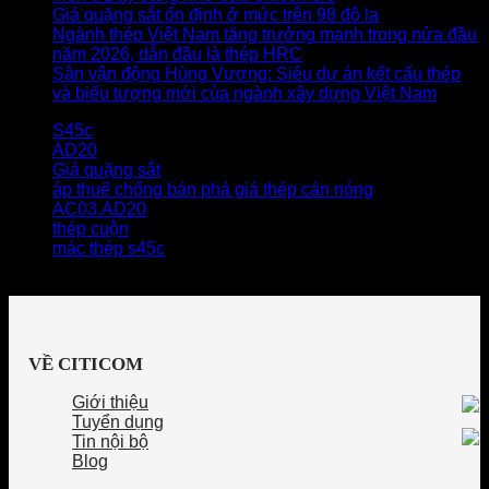
Giá quặng sắt ổn định ở mức trên 98 đô la
Ngành thép Việt Nam tăng trưởng mạnh trong nửa đầu
năm 2026, dẫn đầu là thép HRC
Sân vận động Hùng Vương: Siêu dự án kết cấu thép
và biểu tượng mới của ngành xây dựng Việt Nam
S45c
AD20
Giá quặng sắt
áp thuế chống bán phá giá thép cán nóng
AC03.AD20
thép cuộn
mác thép s45c
VỀ CITICOM
Giới thiệu
Tuyển dụng
Tin nội bộ
Blog