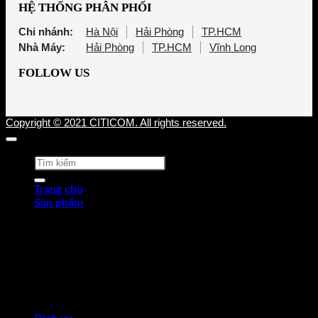
HỆ THỐNG PHÂN PHỐI
Chi nhánh:
Hà Nội
Hải Phòng
TP.HCM
Nhà Máy:
Hải Phòng
TP.HCM
Vĩnh Long
FOLLOW US
Copyright © 2021 CITICOM. All rights reserved.
Tìm
kiếm:
Trang chủ
Sản phẩm
Thép tấm cán nóng (HRP)
Thép cuộn cán nóng (HRC)
Thép tròn chế tạo
Thép hợp kim
Thép chống trượt
Thép hình góc
Thép dự ứng lực
Ống thép