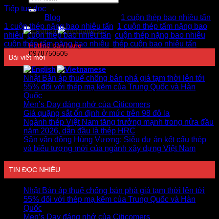
kiếm:
Tiếp tục đọc
→
Đăng trong
Blog
|
Được gắn thẻ
1 cuộn thép bao nhiêu tấn
,
1 cuộn thép nặng bao nhiêu tấn
,
1 cuộn thép tấm nặng bao
nhiêu
,
cuộn thép bao nhiêu tấn
,
cuộn thép nặng bao nhiêu
,
cuộn thép tấm nặng bao nhiêu
,
thép cuộn bao nhiêu tấn
Hotline bán hàng
0978750505
Bài viết mới
Nhật Bản áp thuế chống bán phá giá tạm thời lên tới
55% đối với thép mạ kẽm của Trung Quốc và Hàn
Quốc
Men’s Day đáng nhớ của Citicomers
Giá quặng sắt ổn định ở mức trên 98 đô la
Ngành thép Việt Nam tăng trưởng mạnh trong nửa đầu
năm 2026, dẫn đầu là thép HRC
Sân vận động Hùng Vương: Siêu dự án kết cấu thép
và biểu tượng mới của ngành xây dựng Việt Nam
TIN ĐỌC NHIỀU
Nhật Bản áp thuế chống bán phá giá tạm thời lên tới
55% đối với thép mạ kẽm của Trung Quốc và Hàn
Quốc
Men’s Day đáng nhớ của Citicomers