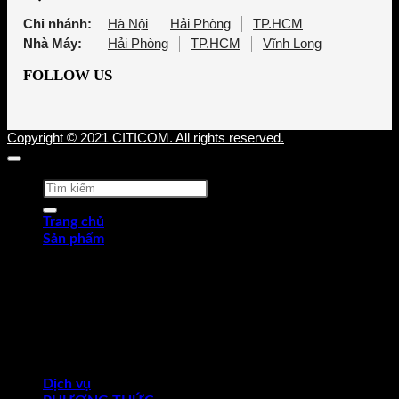
Chi nhánh:
Hà Nội
Hải Phòng
TP.HCM
Nhà Máy:
Hải Phòng
TP.HCM
Vĩnh Long
FOLLOW US
Copyright © 2021 CITICOM. All rights reserved.
Tìm
kiếm:
Trang chủ
Sản phẩm
Thép tấm cán nóng (HRP)
Thép cuộn cán nóng (HRC)
Thép tròn chế tạo
Thép hợp kim
Thép chống trượt
Thép hình góc
Thép dự ứng lực
Ống thép
Dịch vụ