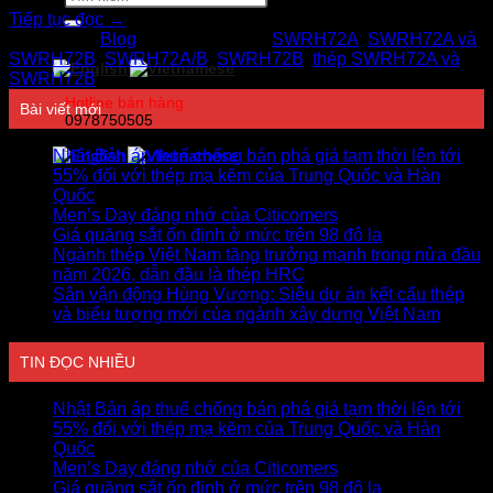
kiếm:
Tiếp tục đọc
→
Đăng trong
Blog
|
Được gắn thẻ
SWRH72A
,
SWRH72A và
SWRH72B
,
SWRH72A/B
,
SWRH72B
,
thép SWRH72A và
SWRH72B
Hotline bán hàng
Bài viết mới
0978750505
Nhật Bản áp thuế chống bán phá giá tạm thời lên tới
55% đối với thép mạ kẽm của Trung Quốc và Hàn
Quốc
Men’s Day đáng nhớ của Citicomers
Giá quặng sắt ổn định ở mức trên 98 đô la
Ngành thép Việt Nam tăng trưởng mạnh trong nửa đầu
năm 2026, dẫn đầu là thép HRC
Sân vận động Hùng Vương: Siêu dự án kết cấu thép
và biểu tượng mới của ngành xây dựng Việt Nam
TIN ĐỌC NHIỀU
Nhật Bản áp thuế chống bán phá giá tạm thời lên tới
55% đối với thép mạ kẽm của Trung Quốc và Hàn
Quốc
Men’s Day đáng nhớ của Citicomers
Giá quặng sắt ổn định ở mức trên 98 đô la