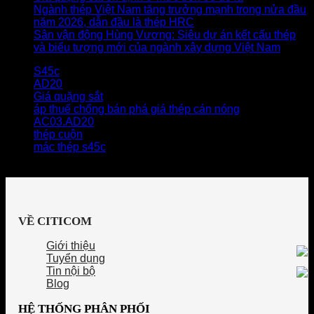
Ngành thép Việt Nam tăng trưởng mạnh trong nửa đầu
năm 2026, dẫn đầu là thép HRC
Sân vận động Hùng Vương: Siêu dự án kết cấu thép
và biểu tượng mới của ngành xây dựng Việt Nam
S45c
AD20
Giá quặng sắt
áp thuế chống bán phá giá thép cán nóng
AC03.AD20
thép cuộn
mác thép s45c
VỀ CITICOM
Giới thiệu
Tuyển dụng
Tin nội bộ
Blog
HỆ THỐNG PHÂN PHỐI