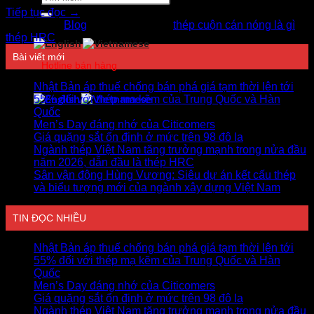
kiếm:
Tiếp tục đọc
→
Đăng trong
Blog
|
Được gắn thẻ
thép cuộn cán nóng là gì
,
thép HRC
Bài viết mới
Hotline bán hàng
0978750505
Nhật Bản áp thuế chống bán phá giá tạm thời lên tới
55% đối với thép mạ kẽm của Trung Quốc và Hàn
Quốc
Men’s Day đáng nhớ của Citicomers
Giá quặng sắt ổn định ở mức trên 98 đô la
Ngành thép Việt Nam tăng trưởng mạnh trong nửa đầu
năm 2026, dẫn đầu là thép HRC
Sân vận động Hùng Vương: Siêu dự án kết cấu thép
và biểu tượng mới của ngành xây dựng Việt Nam
TIN ĐỌC NHIỀU
Nhật Bản áp thuế chống bán phá giá tạm thời lên tới
55% đối với thép mạ kẽm của Trung Quốc và Hàn
Quốc
Men’s Day đáng nhớ của Citicomers
Giá quặng sắt ổn định ở mức trên 98 đô la
Ngành thép Việt Nam tăng trưởng mạnh trong nửa đầu