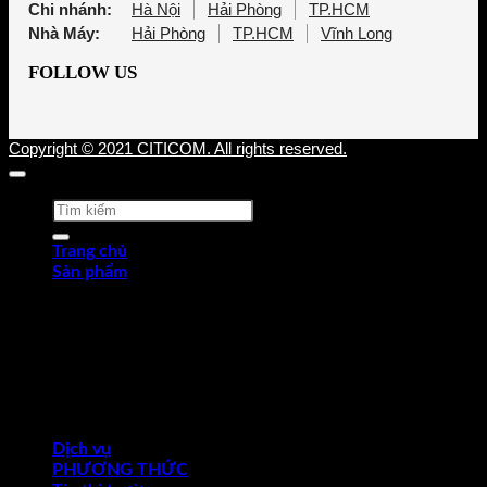
Chi nhánh:
Hà Nội
Hải Phòng
TP.HCM
Nhà Máy:
Hải Phòng
TP.HCM
Vĩnh Long
FOLLOW US
Copyright © 2021 CITICOM. All rights reserved.
Tìm
kiếm:
Trang chủ
Sản phẩm
Thép tấm cán nóng (HRP)
Thép cuộn cán nóng (HRC)
Thép tròn chế tạo
Thép hợp kim
Thép chống trượt
Thép hình góc
Thép dự ứng lực
Ống thép
Dịch vụ
PHƯƠNG THỨC