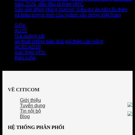
năm 2026, dẫn đầu là thép HRC
Sân vận động Hùng Vương: Siêu dự án kết cấu thép
và biểu tượng mới của ngành xây dựng Việt Nam
S45c
AD20
Giá quặng sắt
áp thuế chống bán phá giá thép cán nóng
AC03.AD20
mác thép s45c
thép cuộn
VỀ CITICOM
Giới thiệu
Tuyển dụng
Tin nội bộ
Blog
HỆ THỐNG PHÂN PHỐI