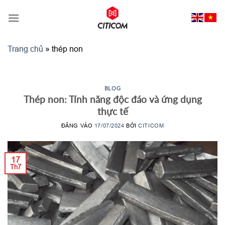
Bỏ
qua
nội
dung
Trang chủ
»
thép non
BLOG
Thép non: Tính năng độc đáo và ứng dụng
thực tế
ĐĂNG VÀO
17/07/2024
BỞI
CITICOM
17
Th7