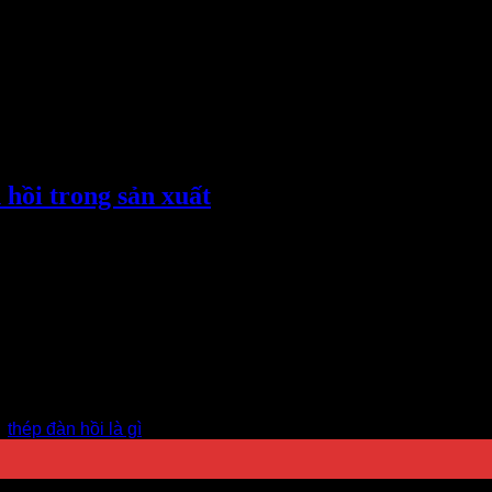
 hồi trong sản xuất
ao nhờ khả năng chịu biến dạng lớn và phục hồi hình dạng ban 
 trội, vật liệu này[…..]
,
thép đàn hồi là gì