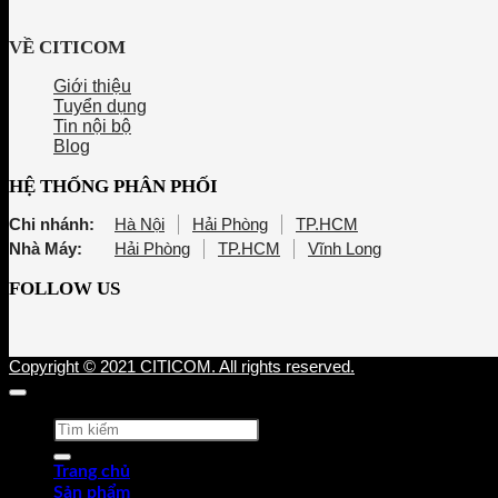
VỀ CITICOM
Giới thiệu
Tuyển dụng
Tin nội bộ
Blog
HỆ THỐNG PHÂN PHỐI
Chi nhánh:
Hà Nội
Hải Phòng
TP.HCM
Nhà Máy:
Hải Phòng
TP.HCM
Vĩnh Long
FOLLOW US
Copyright © 2021 CITICOM. All rights reserved.
Tìm
kiếm:
Trang chủ
Sản phẩm