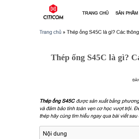
Bỏ
qua
TRANG CHỦ
SẢN PHẨM
nội
dung
Trang chủ
»
Thép ống S45C là gì? Các thông 
Thép ống S45C là gì? C
ĐĂ
Thép ống S45C
được sản xuất bằng phương p
và đảm bảo tính toàn vẹn cơ học vượt trội. Để
thép hãy cùng tìm hiểu ngay qua bài viết sau
Nội dung