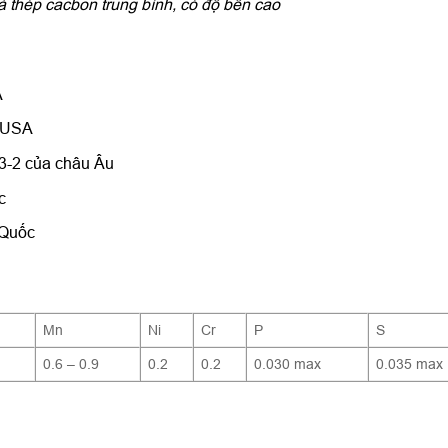
 thép cacbon trung bình, có độ bền cao
A
 USA
3-2 của châu Âu
c
 Quốc
Mn
Ni
Cr
P
S
0.6 – 0.9
0.2
0.2
0.030 max
0.035 max