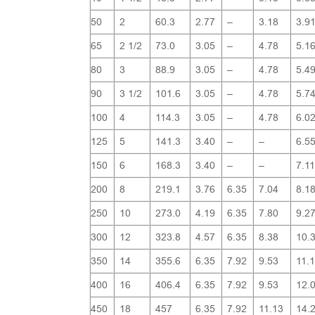
50
2
60.3
2.77
–
3.18
3.9
65
2 1/2
73.0
3.05
–
4.78
5.1
80
3
88.9
3.05
–
4.78
5.4
90
3 1/2
101.6
3.05
–
4.78
5.7
100
4
114.3
3.05
–
4.78
6.0
125
5
141.3
3.40
–
–
6.5
150
6
168.3
3.40
–
–
7.1
200
8
219.1
3.76
6.35
7.04
8.1
250
10
273.0
4.19
6.35
7.80
9.2
300
12
323.8
4.57
6.35
8.38
10.
350
14
355.6
6.35
7.92
9.53
11.
400
16
406.4
6.35
7.92
9.53
12.
450
18
457
6.35
7.92
11.13
14.