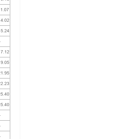
11.07
14.02
15.24
–
17.12
19.05
21.95
22.23
25.40
25.40
–
–
–