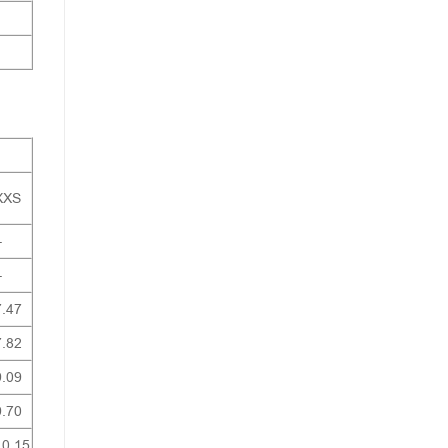
XXS
–
–
7.47
7.82
9.09
9.70
10.15