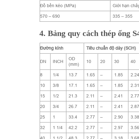
Đồ bền kéo (MPa)
Giới hạn chả
570 – 690
335 – 355
4. Bảng quy cách thép ống 
Đường kính
Tiêu chuẩn độ dày (SCH)
OD
DN
INCH
10
20
30
40
(mm)
8
1/4
13.7
1.65
–
1.85
2.2
10
3/8
17.1
1.65
–
1.85
2.3
15
1/2
21.3
2.11
–
2.41
2.7
20
3/4
26.7
2.11
–
2.41
2.8
25
1
33.4
2.77
–
2.90
3.3
32
1 1/4
42.2
2.77
–
2.97
3.5
40
1 1/2
48.3
2.77
–
3.18
3.6