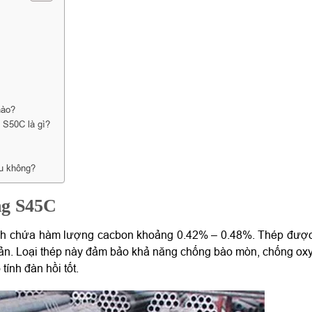
 nào?
 S50C là gì?
ầu không?
ng S45C
bình chứa hàm lượng cacbon khoảng 0.42% – 0.48%. Thép đượ
Bản. Loại thép này đảm bảo khả năng chống bào mòn, chống ox
 tính đàn hồi tốt.