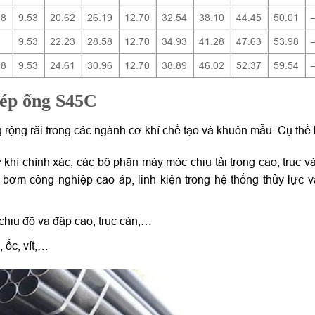
08
9.53
20.62
26.19
12.70
32.54
38.10
44.45
50.01
9.53
22.23
28.58
12.70
34.93
41.28
47.63
53.98
48
9.53
24.61
30.96
12.70
38.89
46.02
52.37
59.54
hép ống S45C
ộng rãi trong các ngành cơ khí chế tạo và khuôn mẫu. Cụ thể 
 khí chính xác, các bộ phận máy móc chịu tải trọng cao, trục và
 bơm công nghiệp cao áp, linh kiện trong hệ thống thủy lực v
 chịu độ va đập cao, trục cán,…
 ốc, vít,…