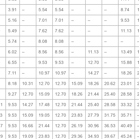
1
3.91
–
5.54
5.54
–
–
–
8.74
6
5.16
–
7.01
7.01
–
–
–
9.53
9
5.49
–
7.62
7.62
–
–
–
11.13
4
5.74
–
8.08
8.08
–
–
–
–
2
6.02
–
8.56
8.56
–
11.13
–
13.49
5
6.55
–
9.53
9.53
–
12.70
–
15.88
1
7.11
–
10.97
10.97
–
14.27
–
18.26
8
8.18
10.31
12.70
12.70
15.09
18.26
20.62
23.01
7
9.27
12.70
15.09
12.70
18.26
21.44
25.40
28.58
31
9.53
14.27
17.48
12.70
21.44
25.40
28.58
33.32
13
9.53
15.09
19.05
12.70
23.83
27.79
31.75
35.71
07
9.53
16.66
21.44
12.70
26.19
30.96
36.53
40.49
29
9.53
19.09
23.83
12.70
29.36
34.93
39.67
45.24