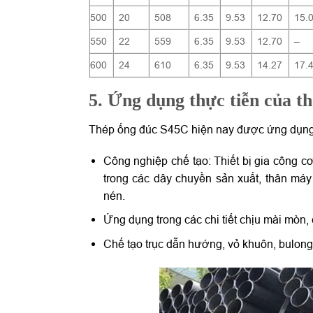
500
20
508
6.35
9.53
12.70
15.
550
22
559
6.35
9.53
12.70
–
600
24
610
6.35
9.53
14.27
17.
5. Ứng dụng thực tiễn của t
Thép ống đúc S45C hiện nay được ứng dụng r
Công nghiệp chế tạo: Thiết bị gia công cơ
trong các dây chuyền sản xuất, thân máy
nén.
Ứng dụng trong các chi tiết chịu mài mòn,
Chế tạo trục dẫn hướng, vỏ khuôn, bulong,