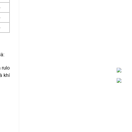
–
–
–
là:
 rulo
à khí