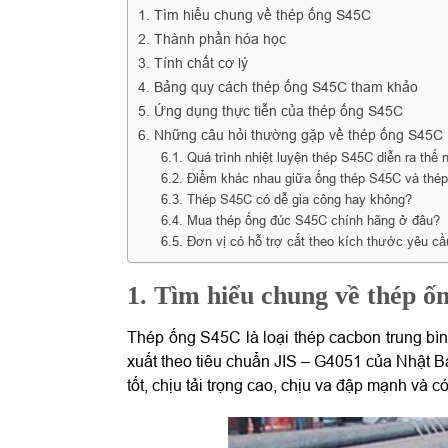
1. Tìm hiểu chung về thép ống S45C
2. Thành phần hóa học
3. Tính chất cơ lý
4. Bảng quy cách thép ống S45C tham khảo
5. Ứng dụng thực tiễn của thép ống S45C
6. Những câu hỏi thường gặp về thép ống S45C
6.1. Quá trình nhiệt luyện thép S45C diễn ra thế
6.2. Điểm khác nhau giữa ống thép S45C và thép
6.3. Thép S45C có dễ gia công hay không?
6.4. Mua thép ống đúc S45C chính hãng ở đâu?
6.5. Đơn vị có hỗ trợ cắt theo kích thước yêu c
1. Tìm hiểu chung về thép ố
Thép ống S45C là loại thép cacbon trung 
xuất theo tiêu chuẩn JIS – G4051 của Nhật 
tốt, chịu tải trọng cao, chịu va đập mạnh và có