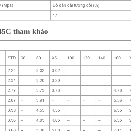
y (Mpa)
Độ dãn dài tương đối (%)
17
S45C tham khảo
STD
60
80
XS
100
120
140
160
4
2.24
–
3.02
3.02
–
–
–
–
1
2.31
–
3.20
3.20
–
–
–
–
7
2.77
–
3.73
3.73
–
–
–
4.78
7
2.87
–
3.91
–
–
–
–
5.56
8
3.38
–
4.55
4.55
6.35
6
3.56
–
4.85
4.85
–
–
–
6.35
8
3.68
–
5.08
5.08
–
–
–
7.14