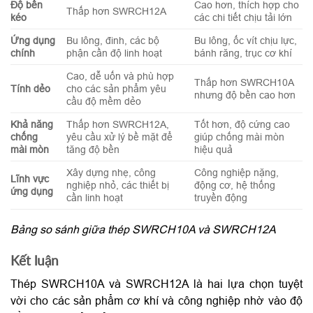
Độ bền
Cao hơn, thích hợp cho
Thấp hơn SWRCH12A
kéo
các chi tiết chịu tải lớn
Ứng dụng
Bu lông, đinh, các bộ
Bu lông, ốc vít chịu lực,
chính
phận cần độ linh hoạt
bánh răng, trục cơ khí
Cao, dễ uốn và phù hợp
Thấp hơn SWRCH10A
Tính dẻo
cho các sản phẩm yêu
nhưng độ bền cao hơn
cầu độ mềm dẻo
Khả năng
Thấp hơn SWRCH12A,
Tốt hơn, độ cứng cao
chống
yêu cầu xử lý bề mặt để
giúp chống mài mòn
mài mòn
tăng độ bền
hiệu quả
Xây dựng nhẹ, công
Công nghiệp nặng,
Lĩnh vực
nghiệp nhỏ, các thiết bị
động cơ, hệ thống
ứng dụng
cần linh hoạt
truyền động
Bảng so sánh giữa thép SWRCH10A và SWRCH12A
Kết luận
Thép SWRCH10A và SWRCH12A là hai lựa chọn tuyệt
vời cho các sản phẩm cơ khí và công nghiệp nhờ vào độ