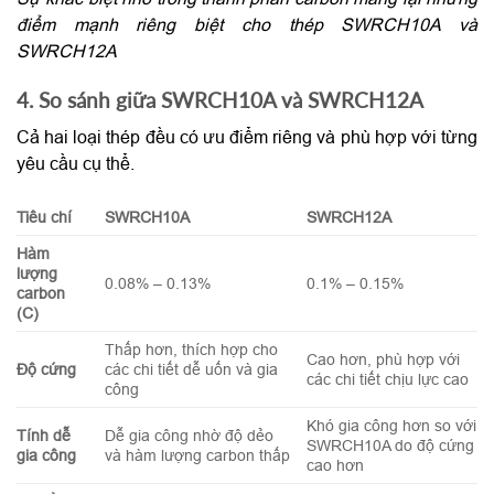
điểm mạnh riêng biệt cho thép SWRCH10A và
SWRCH12A
4. So sánh giữa SWRCH10A và SWRCH12A
Cả hai loại thép đều có ưu điểm riêng và phù hợp với từng
yêu cầu cụ thể.
Tiêu chí
SWRCH10A
SWRCH12A
Hàm
lượng
0.08% – 0.13%
0.1% – 0.15%
carbon
(C)
Thấp hơn, thích hợp cho
Cao hơn, phù hợp với
Độ cứng
các chi tiết dễ uốn và gia
các chi tiết chịu lực cao
công
Khó gia công hơn so với
Tính dễ
Dễ gia công nhờ độ dẻo
SWRCH10A do độ cứng
gia công
và hàm lượng carbon thấp
cao hơn