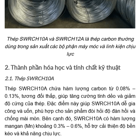
Thép SWRCH10A và SWRCH12A là thép carbon thường
dùng trong sản xuất các bộ phận máy móc và linh kiện chịu
lực
2. Thành phần hóa học và tính chất kỹ thuật
2.1. Thép SWRCH10A
Thép SWRCH10A chứa hàm lượng carbon từ 0.08% –
0.13%, tương đối thấp, giúp tăng cường tính dẻo và giảm
độ cứng của thép. Đặc điểm này giúp SWRCH10A dễ gia
công và uốn, phù hợp cho sản phẩm đòi hỏi độ đàn hồi và
chống mài mòn. Bên cạnh đó, SWRCH10A có hàm lượng
mangan (Mn) khoảng 0.3% – 0.6%, hỗ trợ cải thiện độ bền
kéo và khả năng chịu lực.