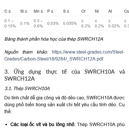
C ≤
Si ≤
Mn ≤
P ≤
S ≤
Cr
Ni
Al
C
0.1 –
0.3 –
≤
≤
≥
≤
0.1%
0.03%
0.035%
0.15%
0.6%
0.2%
0.2%
0.02%
0.
Bảng thành phần hóa học của thép SWRCH12A
Nguồn tham khảo:
https://www.steel-grades.com/Steel-
Grades/Carbon-Steel/18/9284/_SWRCH12A.pdf
3. Ứng dụng thực tế của SWRCH10A và
SWRCH12A
3.1. Thép SWRCH10A
Do tính chất dễ gia công và độ dẻo cao, SWRCH10A được
dùng phổ biến trong sản xuất chi tiết yêu cầu tính dẻo. Cụ
thể:
Các loại ốc vít và bu lông nhỏ
: Thép SWRCH10A phù