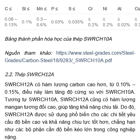
C ≤
Si ≤
Mn ≤
P ≤
S ≤
Cr
Ni
Al
C
0.08 –
0.3 –
≤
≤
≥
≤
0.1%
0.03%
0.035%
0.13%
0.6%
0.2%
0.2%
0.02%
0.
Bảng thành phần hóa học của thép SWRCH10A
Nguồn tham khảo:
https://www.steel-grades.com/Steel-
Grades/Carbon-Steel/18/9283/_SWRCH10A.pdf
2.2. Thép SWRCH12A
SWRCH12A có hàm lượng carbon cao hơn, từ 0.10% –
0.15%, điều này làm tăng độ cứng so với SWRCH10A.
Tương tự SWRCH10A, SWRCH12A cũng có hàm lượng
mangan tương đối cao, giúp tăng khả năng chịu tải. Do đó,
SWRCH12A được sử dụng phổ biến cho các chi tiết yêu
cầu độ bền cao và khả năng chịu lực tốt hơn, chẳng hạn
như các bộ phận cần độ bền kéo lớn trong công nghiệp
nặng.