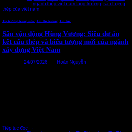
Được gắn thẻ
ngành thép việt nam tăng trưởng
,
sản lượng
thép của việt nam
Thị trường trong nước
,
Tin Thị trường
,
Tin Tức
Sân vận động Hùng Vương: Siêu dự án
kết cấu thép và biểu tượng mới của ngành
xây dựng Việt Nam
Đăng vào
24/07/2026
bởi
Hoàn Nguyễn
24
Th7
Dự án Sân vận động Hùng Vương do Vingroup làm chủ đầu
tư là hạng mục trung tâm của Khu đô thị thể thao quốc tế Hà
Nội do Vingroup phát triển. Ban đầu, dự án được giới thiệu
với tên gọi Sân vận động Lạc Việt, sau đó đổi thành Sân vận
động Trống[…..]
Tiếp tục đọc
→