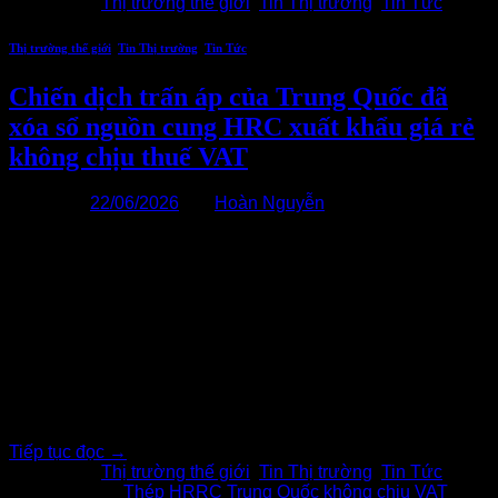
Đăng trong
Thị trường thế giới
,
Tin Thị trường
,
Tin Tức
Thị trường thế giới
,
Tin Thị trường
,
Tin Tức
Chiến dịch trấn áp của Trung Quốc đã
xóa sổ nguồn cung HRC xuất khẩu giá rẻ
không chịu thuế VAT
Đăng vào
22/06/2026
bởi
Hoàn Nguyễn
22
Th6
Đợt tăng cường kiểm tra mới của Chính phủ Trung Quốc tại
các cảng lớn đã làm ngừng nguồn cung thép cuộn cán nóng
(HRC) giá rẻ xuất khẩu không có thuế giá trị gia tăng (VAT),
buộc người mua trên toàn cầu phải đối mặt với mức giá cao
hơn. Các cơ quan chức[…..]
Tiếp tục đọc
→
Đăng trong
Thị trường thế giới
,
Tin Thị trường
,
Tin Tức
|
Được gắn thẻ
Thép HRRC Trung Quốc không chịu VAT