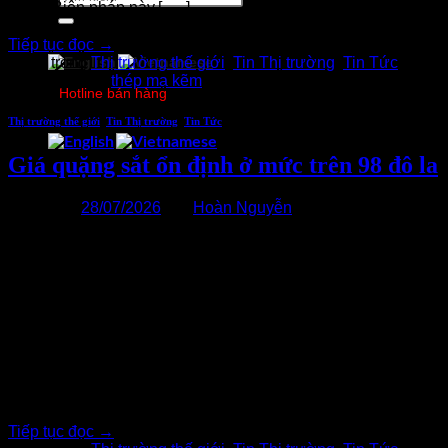
2026. Biện pháp này,[…..]
kiếm:
Tiếp tục đọc
→
Đăng trong
Thị trường thế giới
,
Tin Thị trường
,
Tin Tức
|
Được gắn thẻ
thép mạ kẽm
Hotline bán hàng
0978750505
Thị trường thế giới
,
Tin Thị trường
,
Tin Tức
Giá quặng sắt ổn định ở mức trên 98 đô la
Đăng vào
28/07/2026
bởi
Hoàn Nguyễn
28
Th7
Giá quặng sắt giữ ổn định ngày hôm qua (27/7), duy trì ở
mức trên 98 USD/tấn sau khi giá giảm nhẹ trong tuần. Thị
trường thép Trung Quốc chỉ có những biến động nhỏ, lượng
hàng nhập cảng giảm, nhưng tồn kho vẫn ở mức cao, khiến
thị trường dao động trong biên độ[…..]
Tiếp tục đọc
→