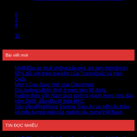
1
2
3
4
…
32
Bài viết mới
Nhật Bản áp thuế chống bán phá giá tạm thời lên tới
55% đối với thép mạ kẽm của Trung Quốc và Hàn
Quốc
Men’s Day đáng nhớ của Citicomers
Giá quặng sắt ổn định ở mức trên 98 đô la
Ngành thép Việt Nam tăng trưởng mạnh trong nửa đầu
năm 2026, dẫn đầu là thép HRC
Sân vận động Hùng Vương: Siêu dự án kết cấu thép
và biểu tượng mới của ngành xây dựng Việt Nam
TIN ĐỌC NHIỀU