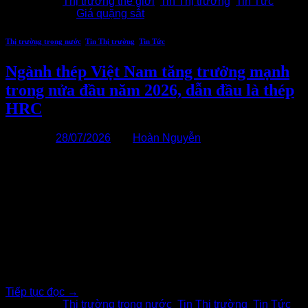
Đăng trong
Thị trường thế giới
,
Tin Thị trường
,
Tin Tức
|
Được gắn thẻ
Giá quặng sắt
Thị trường trong nước
,
Tin Thị trường
,
Tin Tức
Ngành thép Việt Nam tăng trưởng mạnh
trong nửa đầu năm 2026, dẫn đầu là thép
HRC
Đăng vào
28/07/2026
bởi
Hoàn Nguyễn
28
Th7
Thép cuộn cán nóng (HRC) là động lực tăng trưởng chính
của ngành thép Việt Nam trong 6 tháng đầu năm 2026. Sản
lượng HRC tăng 41,9% lên 5,4 triệu tấn, doanh số tăng
36,8% lên 5,3 triệu tấn, và xuất khẩu tăng mạnh 62,2% lên
758.000 tấn. Thép xây dựng cũng tăng trưởng, sản[…..]
Tiếp tục đọc
→
Đăng trong
Thị trường trong nước
,
Tin Thị trường
,
Tin Tức
|