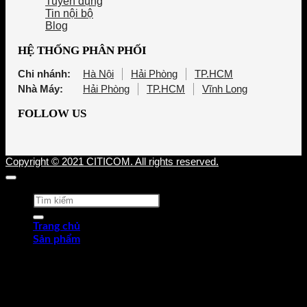
Tuyển dụng
Tin nội bộ
Blog
HỆ THỐNG PHÂN PHỐI
Chi nhánh:
Hà Nội
Hải Phòng
TP.HCM
Nhà Máy:
Hải Phòng
TP.HCM
Vĩnh Long
FOLLOW US
Copyright © 2021 CITICOM. All rights reserved.
Tìm
kiếm:
Trang chủ
Sản phẩm
Thép tấm cán nóng (HRP)
Thép cuộn cán nóng (HRC)
Thép tròn chế tạo
Thép hợp kim
Thép chống trượt