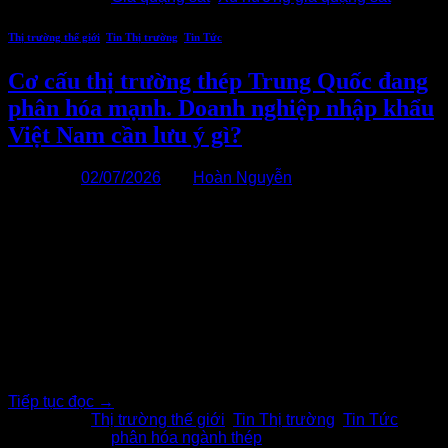
Thị trường thế giới
,
Tin Thị trường
,
Tin Tức
Cơ cấu thị trường thép Trung Quốc đang
phân hóa mạnh. Doanh nghiệp nhập khẩu
Việt Nam cần lưu ý gì?
Đăng vào
02/07/2026
bởi
Hoàn Nguyễn
02
Th7
Thị trường thép Trung Quốc hiện nay không còn vận động
theo một xu hướng chung như giai đoạn trước. Thay vào đó,
đang xuất hiện sự phân hóa rất rõ giữa các phân khúc sản
phẩm, phản ánh sự thay đổi trong cơ cấu nhu cầu của nền
kinh tế Trung Quốc. Đây là[…..]
Tiếp tục đọc
→
Đăng trong
Thị trường thế giới
,
Tin Thị trường
,
Tin Tức
|
Được gắn thẻ
phân hóa ngành thép