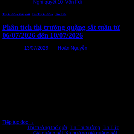
Được gắn thẻ
Nghị quyết 10
,
Vốn Fdi
Thị trường thế giới
,
Tin Thị trường
,
Tin Tức
Phân tích thị trường quặng sắt tuần từ
06/07/2026 đến 10/07/2026
Đăng vào
13/07/2026
bởi
Hoàn Nguyễn
13
Th7
Trong tuần 06/07–10/07/2026, giá quặng sắt nhìn chung tăng
nhẹ, dù diễn biến trong tuần khá giằng co. Hợp đồng quặng
sắt 62% Fe CFR Trung Quốc dao động quanh 98–100
USD/tấn, kết tuần ở khoảng 98,7 USD/tấn, tăng nhẹ so với
đầu tuần nhưng vẫn thấp hơn khoảng 2,8% so với một tháng
trước.[…..]
Tiếp tục đọc
→
Đăng trong
Thị trường thế giới
,
Tin Thị trường
,
Tin Tức
|
Được gắn thẻ
Giá quặng sắt
,
Xu hướng giá quặng sắt