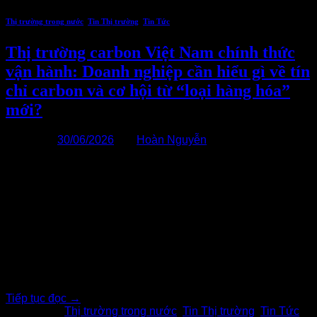
Thị trường trong nước
,
Tin Thị trường
,
Tin Tức
Thị trường carbon Việt Nam chính thức
vận hành: Doanh nghiệp cần hiểu gì về tín
chỉ carbon và cơ hội từ “loại hàng hóa”
mới?
Đăng vào
30/06/2026
bởi
Hoàn Nguyễn
30
Th6
Ngày 29/6/2026, Việt Nam chính thức đưa Sàn giao dịch
carbon trong nước vào vận hành thí điểm. Đây được xem là
cột mốc quan trọng trong lộ trình xây dựng thị trường carbon,
đánh dấu bước ngoặt của nền kinh tế xanh Việt Nam và
từng bước thực hiện cam kết phát thải ròng[…..]
Tiếp tục đọc
→
Đăng trong
Thị trường trong nước
,
Tin Thị trường
,
Tin Tức
|