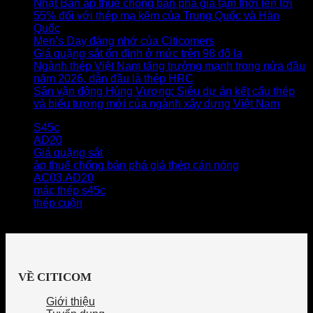
Nhật Bản áp thuế chống bán phá giá tạm thời lên tới
55% đối với thép mạ kẽm của Trung Quốc và Hàn
Quốc
Men’s Day đáng nhớ của Citicomers
Giá quặng sắt ổn định ở mức trên 98 đô la
Ngành thép Việt Nam tăng trưởng mạnh trong nửa đầu
năm 2026, dẫn đầu là thép HRC
Sân vận động Hùng Vương: Siêu dự án kết cấu thép
và biểu tượng mới của ngành xây dựng Việt Nam
S45c
AD20
Giá quặng sắt
áp thuế chống bán phá giá thép cán nóng
AC03.AD20
mác thép s45c
thép cuộn
VỀ CITICOM
Giới thiệu