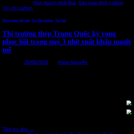
Được gắn thẻ
Hạn ngạch phát thải
,
Sàn giao dịch carbon
,
Tín chỉ carbon
Thị trường thế giới
,
Tin Thị trường
,
Tin Tức
Thị trường thép Trung Quốc kỳ vọng
phục hồi trong quý 3 nhờ xuất khẩu mạnh
mẽ
Đăng vào
26/06/2026
bởi
Hoàn Nguyễn
26
Th6
Thị trường thép của Trung Quốc đã ổn định trở lại trong
tháng 6 sau giai đoạn suy yếu kể từ giữa tháng 5, khi sự chú
ý chuyển dịch từ nhu cầu nội địa mờ nhạt sang nhu cầu xuất
khẩu phục hồi mạnh mẽ. Giá thép trong nước thấp hơn đã
cải thiện[…..]
Tiếp tục đọc
→