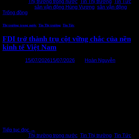
Đăng trong
Thị trường trong nước
,
Tin Thị trường
,
Tin Tức
|
Được gắn thẻ
sân vận động Hùng Vương
,
sân vận động
Trống đồng
Thị trường trong nước
,
Tin Thị trường
,
Tin Tức
FDI trở thành trụ cột vững chắc của nền
kinh tế Việt Nam
Đăng vào
15/07/2026
15/07/2026
bởi
Hoàn Nguyễn
15
Th7
Từ đầu năm 2026, Bộ Chính trị đã ban hành 3 nghị quyết
chiến lược định hướng toàn diện nền kinh tế: Nghị quyết 79,
Nghị quyết 68 và Nghị quyết 10 của Trung ương được ví
như “thế kiềng ba chân” vững chắc của nền kinh tế Việt
Nam. Mỗi nghị quyết đại diện[…..]
Tiếp tục đọc
→
Đăng trong
Thị trường trong nước
,
Tin Thị trường
,
Tin Tức
|