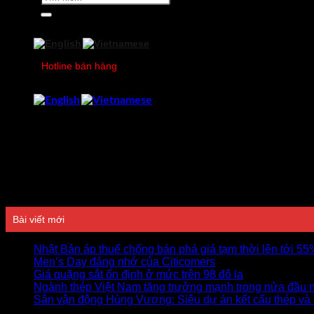
kiếm:
Hotline bán hàng
0978750505
Đánh giá
Bài viết mới
Nhật Bản áp thuế chống bán phá giá tạm thời lên tới 5
Men’s Day đáng nhớ của Citicomers
Giá quặng sắt ổn định ở mức trên 98 đô la
Ngành thép Việt Nam tăng trưởng mạnh trong nửa đầu 
Sân vận động Hùng Vương: Siêu dự án kết cấu thép và