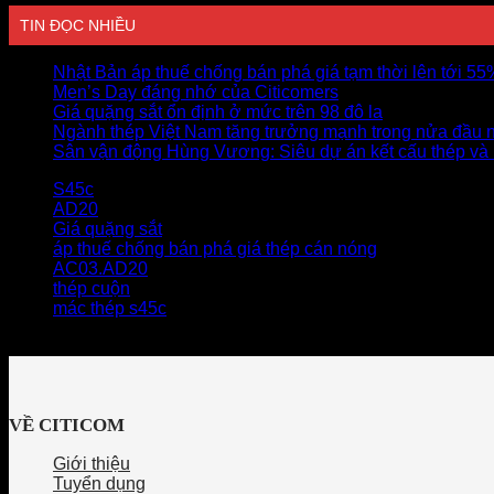
TIN ĐỌC NHIỀU
Nhật Bản áp thuế chống bán phá giá tạm thời lên tới 5
Men’s Day đáng nhớ của Citicomers
Giá quặng sắt ổn định ở mức trên 98 đô la
Ngành thép Việt Nam tăng trưởng mạnh trong nửa đầu 
Sân vận động Hùng Vương: Siêu dự án kết cấu thép và
S45c
AD20
Giá quặng sắt
áp thuế chống bán phá giá thép cán nóng
AC03.AD20
thép cuộn
mác thép s45c
VỀ CITICOM
Giới thiệu
Tuyển dụng