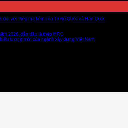
5% đối với thép mạ kẽm của Trung Quốc và Hàn Quốc
năm 2026, dẫn đầu là thép HRC
 biểu tượng mới của ngành xây dựng Việt Nam