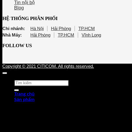
Tin nội bộ
Blog
HỆ THỐNG PHÂN PHỐI
Chi nhánh:
Hà Nội
Hải Phòng
TP.HCM
Nhà Máy:
Hải Phòng
TP.HCM
Vĩnh Long
FOLLOW US
Copyright © 2021 CITICOM. All rights reserved.
Tìm
kiếm:
Trang chủ
Sản phẩm
Thép tấm cán nóng (HRP)
Thép cuộn cán nóng (HRC)
Thép tròn chế tạo
Thép hợp kim
Thép chống trượt
Thép hình góc