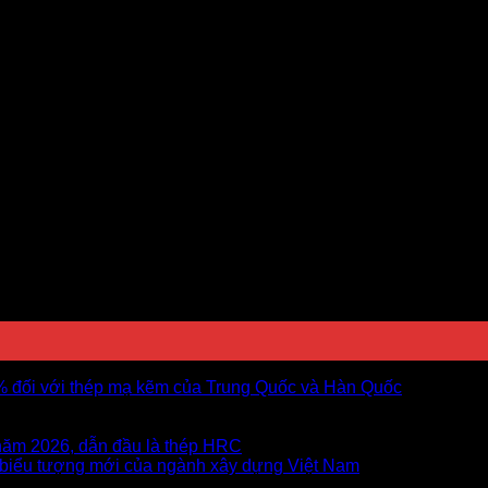
5% đối với thép mạ kẽm của Trung Quốc và Hàn Quốc
năm 2026, dẫn đầu là thép HRC
 biểu tượng mới của ngành xây dựng Việt Nam