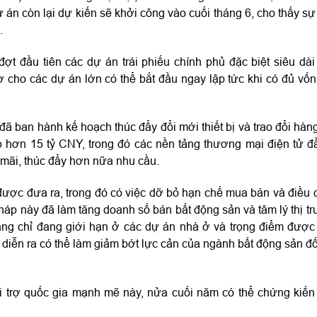
 án còn lại dự kiến ​​sẽ khởi công vào cuối tháng 6, cho thấy sự
.
 đầu tiên các dự án trái phiếu chính phủ đặc biệt siêu dài
rợ cho các dự án lớn có thể bắt đầu ngay lập tức khi có đủ vốn
 đã ban hành kế hoạch thúc đẩy đổi mới thiết bị và trao đổi hàng
 hơn 15 tỷ CNY, trong đó các nền tảng thương mại điện tử đ
mãi, thúc đẩy hơn nữa nhu cầu.
được đưa ra, trong đó có việc dỡ bỏ hạn chế mua bán và điều 
 pháp này đã làm tăng doanh số bán bất động sản và tâm lý thị t
ăng chỉ đang giới hạn ở các dự án nhà ở và trọng điểm đượ
iễn ra có thể làm giảm bớt lực cản của ngành bất động sản đố
i trợ quốc gia mạnh mẽ này, nửa cuối năm có thể chứng kiến ​