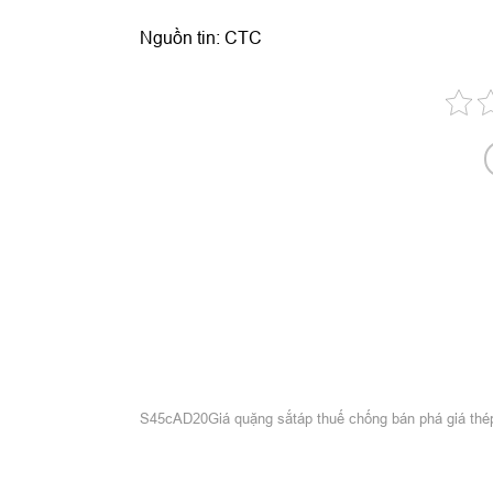
Nguồn tin: CTC
S45c
AD20
Giá quặng sắt
áp thuế chống bán phá giá thé