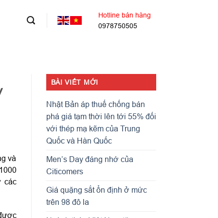
Hotline bán hàng
0978750505
BÀI VIẾT MỚI
y
Nhật Bản áp thuế chống bán
phá giá tạm thời lên tới 55% đối
với thép mạ kẽm của Trung
Quốc và Hàn Quốc
ng và
Men’s Day đáng nhớ của
 1000
Citicomers
ư các
Giá quặng sắt ổn định ở mức
trên 98 đô la
 được