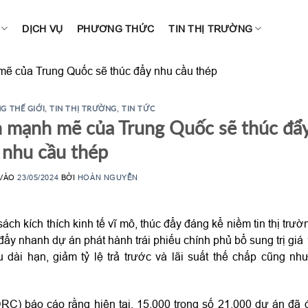
DỊCH VỤ
PHƯƠNG THỨC
TIN THỊ TRƯỜNG
 mẽ của Trung Quốc sẽ thúc đẩy nhu cầu thép
G THẾ GIỚI
,
TIN THỊ TRƯỜNG
,
TIN TỨC
ch mạnh mẽ của Trung Quốc sẽ thúc đẩ
nhu cầu thép
 VÀO
23/05/2024
BỞI
HOÀN NGUYỄN
ch kích thích kinh tế vĩ mô, thúc đẩy đáng kể niềm tin thị trườ
ẩy nhanh dự án phát hành trái phiếu chính phủ bổ sung trị giá
u dài hạn, giảm tỷ lệ trả trước và lãi suất thế chấp cũng nh
RC) báo cáo rằng hiện tại, 15.000 trong số 21.000 dự án đã