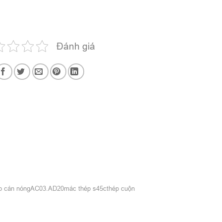
Đánh giá
p cán nóng
AC03.AD20
mác thép s45c
thép cuộn