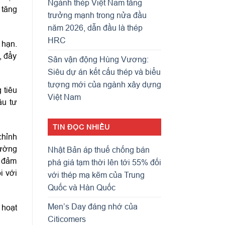
Ngành thép Việt Nam tăng
 tăng
trưởng mạnh trong nửa đầu
năm 2026, dẫn đầu là thép
HRC
 hạn.
, đẩy
Sân vận động Hùng Vương:
Siêu dự án kết cấu thép và biểu
tượng mới của ngành xây dựng
 tiêu
Việt Nam
ầu tư
TIN ĐỌC NHIỀU
chỉnh
rường
Nhật Bản áp thuế chống bán
c đảm
phá giá tạm thời lên tới 55% đối
i với
với thép mạ kẽm của Trung
Quốc và Hàn Quốc
Men’s Day đáng nhớ của
​hoạt
Citicomers