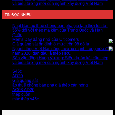
và biểu tượng mới của ngành xây dựng Việt Nam
TIN ĐỌC NHIỀU
Nhật Bản áp thuế chống bán phá giá tạm thời lên tới
55% đối với thép mạ kẽm của Trung Quốc và Hàn
Quốc
Men’s Day đáng nhớ của Citicomers
Giá quặng sắt ổn định ở mức trên 98 đô la
Ngành thép Việt Nam tăng trưởng mạnh trong nửa đầu
năm 2026, dẫn đầu là thép HRC
Sân vận động Hùng Vương: Siêu dự án kết cấu thép
và biểu tượng mới của ngành xây dựng Việt Nam
S45c
AD20
Giá quặng sắt
áp thuế chống bán phá giá thép cán nóng
AC03.AD20
thép cuộn
mác thép s45c