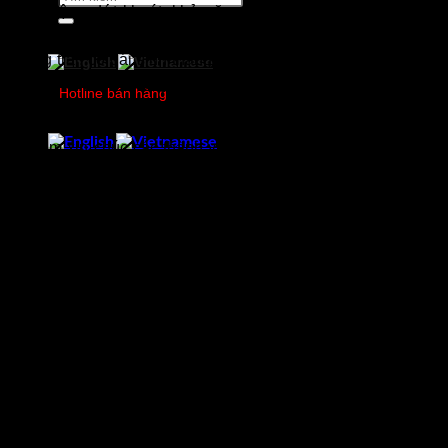
kiếm:
hành động dứt khoát, khả năng nhìn xa trông rộng nên rất
hợp trở thành một nhà lãnh đạo giỏi. Có thể nói, những
chàng trai, cô gái sinh tháng 7 có vẻ ngoài bản lĩnh độc lập,
mạnh mẽ là thế nhưng bên trong lại ẩn chứa những sự quyết
Hotline bán hàng
rũ, chu đáo và ân cần.
0978750505
Citicom xin chúc các thành viên tháng 7 đón tuổi mới nhiều
niềm vui và hạnh phúc, luôn là những Citicomers mạnh mẽ
và dễ thương 😍😍