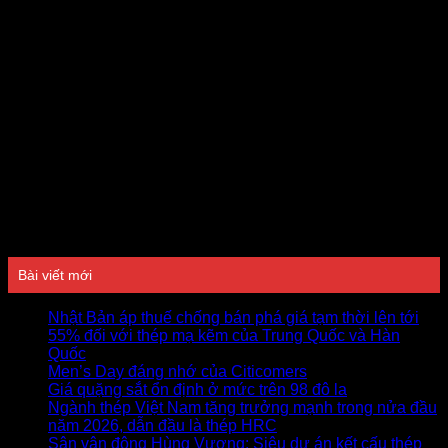
Đánh giá
Bài viết mới
Nhật Bản áp thuế chống bán phá giá tạm thời lên tới
55% đối với thép mạ kẽm của Trung Quốc và Hàn
Quốc
Men’s Day đáng nhớ của Citicomers
Giá quặng sắt ổn định ở mức trên 98 đô la
Ngành thép Việt Nam tăng trưởng mạnh trong nửa đầu
năm 2026, dẫn đầu là thép HRC
Sân vận động Hùng Vương: Siêu dự án kết cấu thép