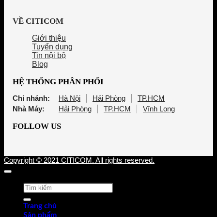
VỀ CITICOM
Giới thiệu
Tuyển dụng
Tin nội bộ
Blog
HỆ THỐNG PHÂN PHỐI
Chi nhánh:
Hà Nội
Hải Phòng
TP.HCM
Nhà Máy:
Hải Phòng
TP.HCM
Vĩnh Long
FOLLOW US
Copyright © 2021 CITICOM. All rights reserved.
Tìm
kiếm:
Trang chủ
Sản phẩm