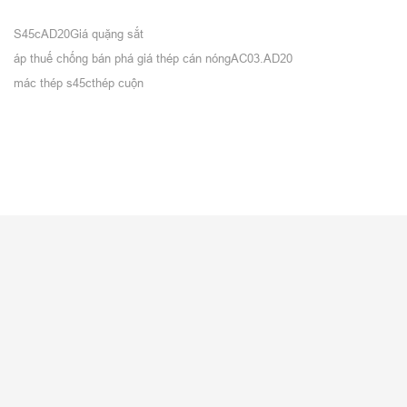
S45c
AD20
Giá quặng sắt
áp thuế chống bán phá giá thép cán nóng
AC03.AD20
mác thép s45c
thép cuộn
VỀ CITICOM
Giới thiệu
Tuyển dụng
Tin nội bộ
Blog