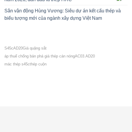
Sân vận động Hùng Vương: Siêu dự án kết cấu thép và
biểu tượng mới của ngành xây dựng Việt Nam
S45c
AD20
Giá quặng sắt
áp thuế chống bán phá giá thép cán nóng
AC03.AD20
mác thép s45c
thép cuộn
VỀ CITICOM