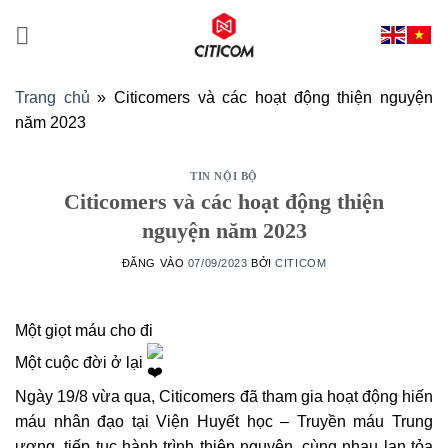
Bỏ
qua
nội
dung
Trang chủ
»
Citicomers và các hoạt động thiện nguyện
năm 2023
TIN NỘI BỘ
Citicomers và các hoạt động thiện
nguyện năm 2023
ĐĂNG VÀO
07/09/2023
BỞI
CITICOM
Một giọt máu cho đi
Một cuộc đời ở lại
Ngày 19/8 vừa qua, Citicomers đã tham gia hoạt động hiến
máu nhân đạo tại Viện Huyết học – Truyền máu Trung
ương, tiếp tục hành trình thiện nguyện, cùng nhau lan tỏa