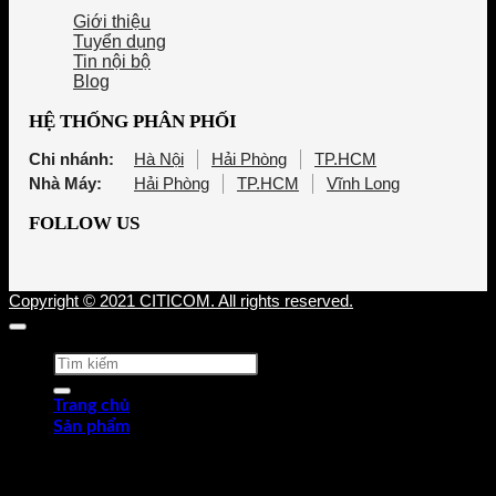
Giới thiệu
Tuyển dụng
Tin nội bộ
Blog
HỆ THỐNG PHÂN PHỐI
Chi nhánh:
Hà Nội
Hải Phòng
TP.HCM
Nhà Máy:
Hải Phòng
TP.HCM
Vĩnh Long
FOLLOW US
Copyright © 2021 CITICOM. All rights reserved.
Tìm
kiếm:
Trang chủ
Sản phẩm
Thép tấm cán nóng (HRP)
Thép cuộn cán nóng (HRC)
Thép tròn chế tạo