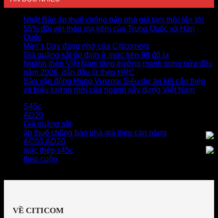
Nhật Bản áp thuế chống bán phá giá tạm thời lên tới
55% đối với thép mạ kẽm của Trung Quốc và Hàn
Quốc
Men’s Day đáng nhớ của Citicomers
Giá quặng sắt ổn định ở mức trên 98 đô la
Ngành thép Việt Nam tăng trưởng mạnh trong nửa đầu
năm 2026, dẫn đầu là thép HRC
Sân vận động Hùng Vương: Siêu dự án kết cấu thép
và biểu tượng mới của ngành xây dựng Việt Nam
S45c
AD20
Giá quặng sắt
áp thuế chống bán phá giá thép cán nóng
AC03.AD20
mác thép s45c
thép cuộn
VỀ CITICOM