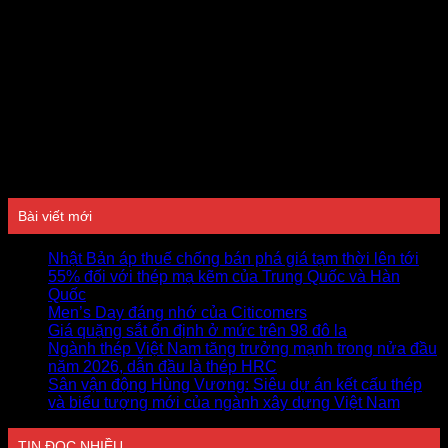
Đánh giá
Bài viết mới
Nhật Bản áp thuế chống bán phá giá tạm thời lên tới
55% đối với thép mạ kẽm của Trung Quốc và Hàn
Quốc
Men’s Day đáng nhớ của Citicomers
Giá quặng sắt ổn định ở mức trên 98 đô la
Ngành thép Việt Nam tăng trưởng mạnh trong nửa đầu
năm 2026, dẫn đầu là thép HRC
Sân vận động Hùng Vương: Siêu dự án kết cấu thép
và biểu tượng mới của ngành xây dựng Việt Nam
TIN ĐỌC NHIỀU