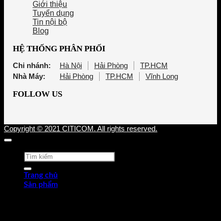
Giới thiệu
Tuyển dụng
Tin nội bộ
Blog
HỆ THỐNG PHÂN PHỐI
Chi nhánh:
Hà Nội
Hải Phòng
TP.HCM
Nhà Máy:
Hải Phòng
TP.HCM
Vĩnh Long
FOLLOW US
Copyright © 2021 CITICOM. All rights reserved.
Tìm
kiếm:
Trang chủ
Sản phẩm
Thép tấm cán nóng (HRP)
Thép cuộn cán nóng (HRC)
Thép tròn chế tạo
Thép hợp kim