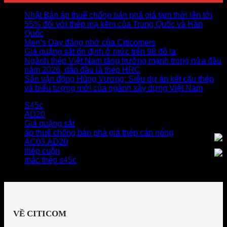
Nhật Bản áp thuế chống bán phá giá tạm thời lên tới
55% đối với thép mạ kẽm của Trung Quốc và Hàn
Quốc
Men’s Day đáng nhớ của Citicomers
Giá quặng sắt ổn định ở mức trên 98 đô la
Ngành thép Việt Nam tăng trưởng mạnh trong nửa đầu
năm 2026, dẫn đầu là thép HRC
Sân vận động Hùng Vương: Siêu dự án kết cấu thép
và biểu tượng mới của ngành xây dựng Việt Nam
S45c
AD20
Giá quặng sắt
áp thuế chống bán phá giá thép cán nóng
AC03.AD20
thép cuộn
mác thép s45c
VỀ CITICOM