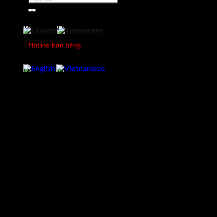
kiếm:
Các ngân hàng trung ương Châu âu đang dự kiến hạ lãi
suất trong tháng 6. Tỷ lệ dự đoán Fed hạ lãi suất trong tháng
9 tăng lên. Điều này cho thấy, kinh tế thế giới vẫn đang kỳ
Hotline bán hàng
vọng tiếp tục được hỗ trợ cho đà phục hồi thời gian tới, nhu
0978750505
cầu thép cho xây dựng, sản xuất công nghiệp cũng phục hồi
theo. Về ngắn hạn, hàng tồn kho có sự sụt giảm trong vài
tuần trở lại đây cũng tác động tích cực tới giá thép.
Dự đoán tuần sau, thị trường sẽ có sự phục hồi sẽ rõ nét
hơn.
Nguồn tin: Citicom Research