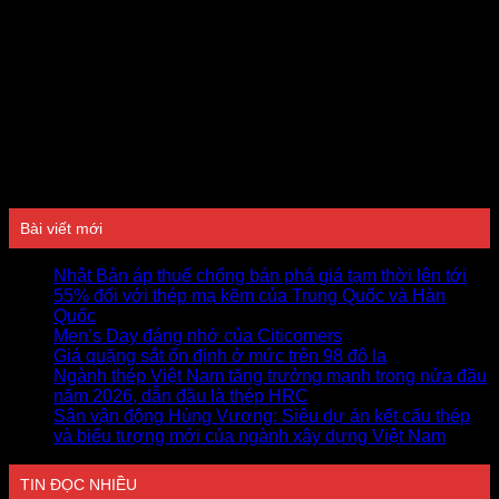
Đánh giá
Bài viết mới
Nhật Bản áp thuế chống bán phá giá tạm thời lên tới
55% đối với thép mạ kẽm của Trung Quốc và Hàn
Quốc
Men’s Day đáng nhớ của Citicomers
Giá quặng sắt ổn định ở mức trên 98 đô la
Ngành thép Việt Nam tăng trưởng mạnh trong nửa đầu
năm 2026, dẫn đầu là thép HRC
Sân vận động Hùng Vương: Siêu dự án kết cấu thép
và biểu tượng mới của ngành xây dựng Việt Nam
TIN ĐỌC NHIỀU