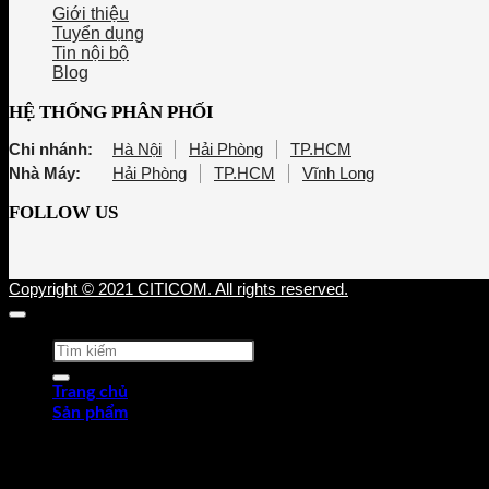
Giới thiệu
Tuyển dụng
Tin nội bộ
Blog
HỆ THỐNG PHÂN PHỐI
Chi nhánh:
Hà Nội
Hải Phòng
TP.HCM
Nhà Máy:
Hải Phòng
TP.HCM
Vĩnh Long
FOLLOW US
Copyright © 2021 CITICOM. All rights reserved.
Tìm
kiếm:
Trang chủ
Sản phẩm
Thép tấm cán nóng (HRP)
Thép cuộn cán nóng (HRC)
Thép tròn chế tạo