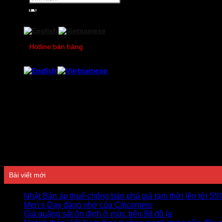
kiếm:
Nguồn tin: Citicom Research
Hotline bán hàng
0978750505
Đánh giá
Bài viết mới
Nhật Bản áp thuế chống bán phá giá tạm thời lên tới 5
Men’s Day đáng nhớ của Citicomers
Giá quặng sắt ổn định ở mức trên 98 đô la