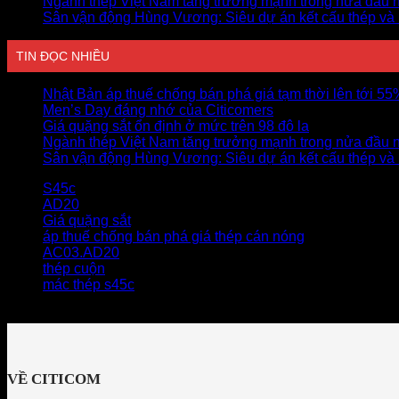
Ngành thép Việt Nam tăng trưởng mạnh trong nửa đầu 
Sân vận động Hùng Vương: Siêu dự án kết cấu thép và
TIN ĐỌC NHIỀU
Nhật Bản áp thuế chống bán phá giá tạm thời lên tới 5
Men’s Day đáng nhớ của Citicomers
Giá quặng sắt ổn định ở mức trên 98 đô la
Ngành thép Việt Nam tăng trưởng mạnh trong nửa đầu 
Sân vận động Hùng Vương: Siêu dự án kết cấu thép và
S45c
AD20
Giá quặng sắt
áp thuế chống bán phá giá thép cán nóng
AC03.AD20
thép cuộn
mác thép s45c
VỀ CITICOM