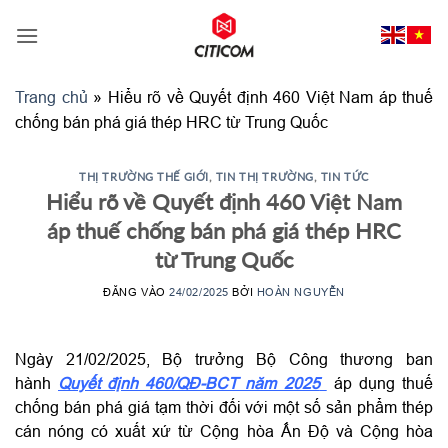
Bỏ
qua
nội
dung
Trang chủ
»
Hiểu rõ về Quyết định 460 Việt Nam áp thuế
chống bán phá giá thép HRC từ Trung Quốc
THỊ TRƯỜNG THẾ GIỚI
,
TIN THỊ TRƯỜNG
,
TIN TỨC
Hiểu rõ về Quyết định 460 Việt Nam
áp thuế chống bán phá giá thép HRC
từ Trung Quốc
ĐĂNG VÀO
24/02/2025
BỞI
HOÀN NGUYỄN
Ngày 21/02/2025, Bộ trưởng Bộ Công thương ban
hành
Quyết định 460/QĐ-BCT năm 2025
áp dụng thuế
chống bán phá giá tạm thời đối với một số sản phẩm thép
cán nóng có xuất xứ từ Cộng hòa Ấn Độ và Cộng hòa