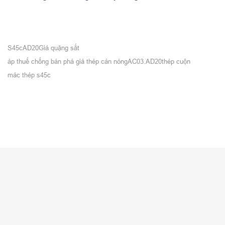
S45c
AD20
Giá quặng sắt
áp thuế chống bán phá giá thép cán nóng
AC03.AD20
thép cuộn
mác thép s45c
VỀ CITICOM
Giới thiệu
Tuyển dụng