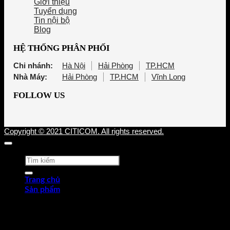
Giới thiệu
Tuyển dụng
Tin nội bộ
Blog
HỆ THỐNG PHÂN PHỐI
Chi nhánh:
Hà Nội
Hải Phòng
TP.HCM
Nhà Máy:
Hải Phòng
TP.HCM
Vĩnh Long
FOLLOW US
Copyright © 2021 CITICOM. All rights reserved.
Tìm
kiếm:
Trang chủ
Sản phẩm
Thép tấm cán nóng (HRP)
Thép cuộn cán nóng (HRC)
Thép tròn chế tạo
Thép hợp kim