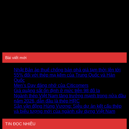
Đánh giá
Bài viết mới
Nhật Bản áp thuế chống bán phá giá tạm thời lên tới
55% đối với thép mạ kẽm của Trung Quốc và Hàn
Quốc
Men’s Day đáng nhớ của Citicomers
Giá quặng sắt ổn định ở mức trên 98 đô la
Ngành thép Việt Nam tăng trưởng mạnh trong nửa đầu
năm 2026, dẫn đầu là thép HRC
Sân vận động Hùng Vương: Siêu dự án kết cấu thép
và biểu tượng mới của ngành xây dựng Việt Nam
TIN ĐỌC NHIỀU