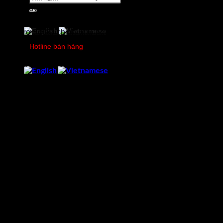
kiếm:
sang quý hai hoặc thậm chí quý ba. Lời khuyên của chúng
tôi dành cho khách hàng là để đảm bảo chuỗi cung ứng của
họ được điều chỉnh phù hợp với thời gian vận chuyển dài
hơn.”
Hotline bán hàng
0978750505
Ông lưu ý rằng các công ty Hoa Kỳ đang phải đối mặt với ba
cơn gió ngược trong chuỗi cung ứng, bao gồm việc định
tuyến lại Biển Đỏ, đàm phán lao động tại các cảng Bờ Đông
Hoa Kỳ và hạn hán ở Kênh đào Panama. Do hạn hán hạn
chế khối lượng hàng hóa qua Kênh đào Panama, Maersk
gần đây đã công bố kế hoạch vận chuyển container từ khu
vực Australia đến Bờ Đông bằng đường sắt.
Nguồn tin: CTC