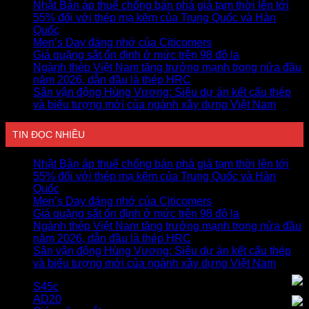
Nhật Bản áp thuế chống bán phá giá tạm thời lên tới
55% đối với thép mạ kẽm của Trung Quốc và Hàn
Quốc
Men’s Day đáng nhớ của Citicomers
Giá quặng sắt ổn định ở mức trên 98 đô la
Ngành thép Việt Nam tăng trưởng mạnh trong nửa đầu
năm 2026, dẫn đầu là thép HRC
Sân vận động Hùng Vương: Siêu dự án kết cấu thép
và biểu tượng mới của ngành xây dựng Việt Nam
TIN ĐỌC NHIỀU
Nhật Bản áp thuế chống bán phá giá tạm thời lên tới
55% đối với thép mạ kẽm của Trung Quốc và Hàn
Quốc
Men’s Day đáng nhớ của Citicomers
Giá quặng sắt ổn định ở mức trên 98 đô la
Ngành thép Việt Nam tăng trưởng mạnh trong nửa đầu
năm 2026, dẫn đầu là thép HRC
Sân vận động Hùng Vương: Siêu dự án kết cấu thép
và biểu tượng mới của ngành xây dựng Việt Nam
S45c
AD20