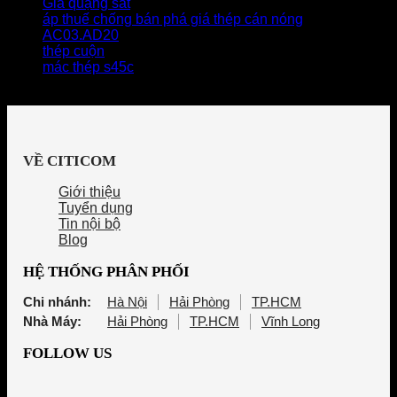
Giá quặng sắt
áp thuế chống bán phá giá thép cán nóng
AC03.AD20
thép cuộn
mác thép s45c
VỀ CITICOM
Giới thiệu
Tuyển dụng
Tin nội bộ
Blog
HỆ THỐNG PHÂN PHỐI
Chi nhánh:
Hà Nội
Hải Phòng
TP.HCM
Nhà Máy:
Hải Phòng
TP.HCM
Vĩnh Long
FOLLOW US