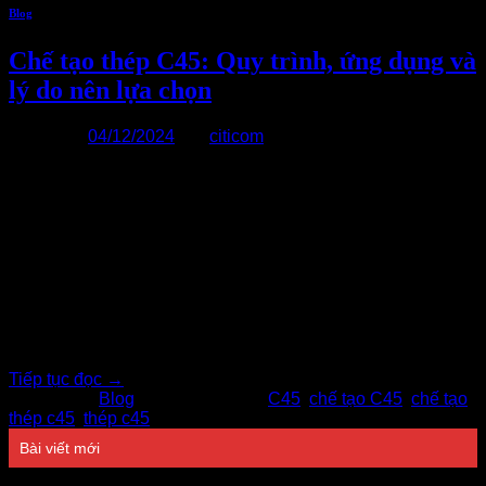
Blog
Chế tạo thép C45: Quy trình, ứng dụng và
lý do nên lựa chọn
Đăng vào
04/12/2024
bởi
citicom
04
Th12
Thép C45 là một trong những loại thép carbon trung bình
phổ biến nhất hiện nay, được ứng dụng rộng rãi trong nhiều
ngành công nghiệp. Với độ cứng cao, độ bền tốt và khả
năng gia công dễ dàng, thép C45 trở thành lựa chọn hàng
đầu cho nhiều sản phẩm cơ khí, ô[…..]
Tiếp tục đọc
→
Đăng trong
Blog
|
Được gắn thẻ
C45
,
chế tạo C45
,
chế tạo
thép c45
,
thép c45
Bài viết mới