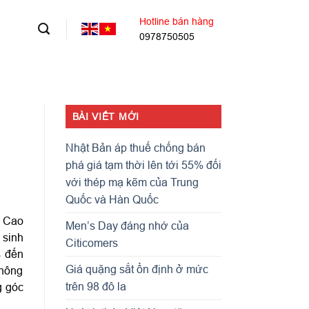
Hotline bán hàng
0978750505
BÀI VIẾT MỚI
Nhật Bản áp thuế chống bán
phá giá tạm thời lên tới 55% đối
với thép mạ kẽm của Trung
Quốc và Hàn Quốc
 Cao
Men’s Day đáng nhớ của
 sinh
Citicomers
s đến
Giá quặng sắt ổn định ở mức
Thông
trên 98 đô la
g góc