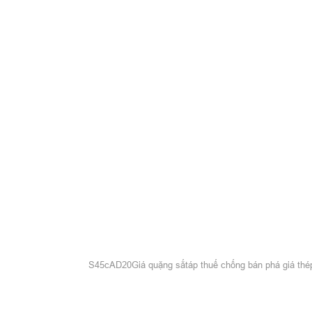
S45c
AD20
Giá quặng sắt
áp thuế chống bán phá giá thé