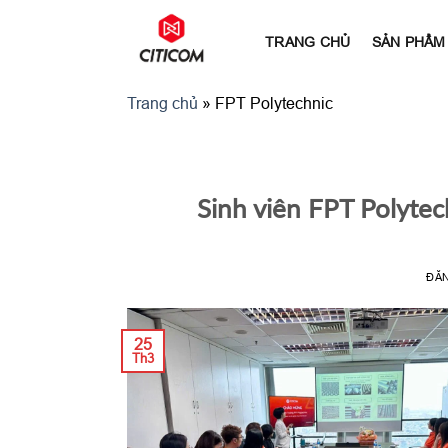
Bỏ
qua
TRANG CHỦ
SẢN PHẨM
nội
dung
Trang chủ
»
FPT Polytechnic
Sinh viên FPT Polytec
ĐĂ
25
Th3