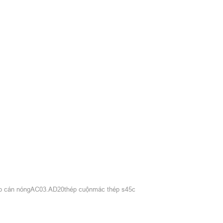
p cán nóng
AC03.AD20
thép cuộn
mác thép s45c