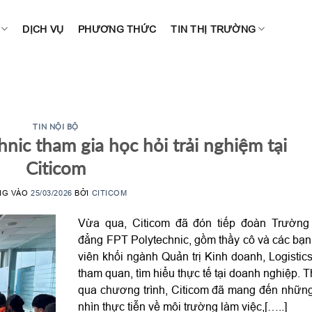
DỊCH VỤ
PHƯƠNG THỨC
TIN THỊ TRƯỜNG
TIN NỘI BỘ
hnic tham gia học hỏi trải nghiệm tại
Citicom
NG VÀO
25/03/2026
BỞI
CITICOM
Vừa qua, Citicom đã đón tiếp đoàn Trường
đẳng FPT Polytechnic, gồm thầy cô và các bạn
viên khối ngành Quản trị Kinh doanh, Logistic
tham quan, tìm hiểu thực tế tại doanh nghiệp. 
qua chương trình, Citicom đã mang đến nhữn
nhìn thực tiễn về môi trường làm việc,[…..]