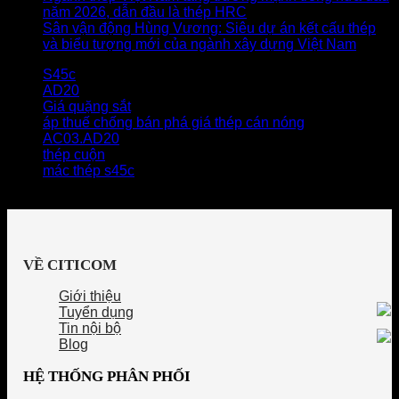
năm 2026, dẫn đầu là thép HRC
Sân vận động Hùng Vương: Siêu dự án kết cấu thép
và biểu tượng mới của ngành xây dựng Việt Nam
S45c
AD20
Giá quặng sắt
áp thuế chống bán phá giá thép cán nóng
AC03.AD20
thép cuộn
mác thép s45c
VỀ CITICOM
Giới thiệu
Tuyển dụng
Tin nội bộ
Blog
HỆ THỐNG PHÂN PHỐI