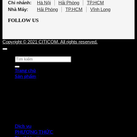
Chi nhánh:
Hà Nội
Hải Phòng
TP.HCM
Nhà Máy:
Hải Phòng
TP.HCM
Vĩnh Long
FOLLOW US
Copyright © 2021 CITICOM. All rights reserved.
Tìm
kiếm:
Trang chủ
Sản phẩm
Thép tấm cán nóng (HRP)
Thép cuộn cán nóng (HRC)
Thép tròn chế tạo
Thép hợp kim
Thép chống trượt
Thép hình góc
Thép dự ứng lực
Ống thép
Dịch vụ
PHƯƠNG THỨC