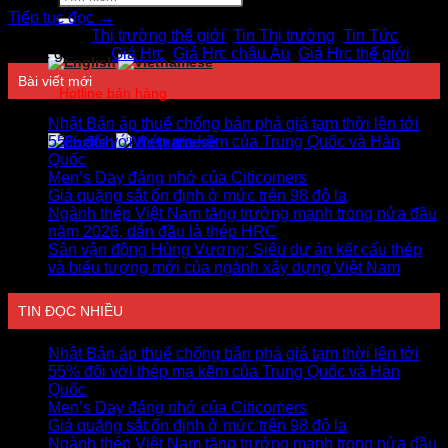
kiếm:
Tiếp tục đọc
→
Đăng trong
Thị trường thế giới
,
Tin Thị trường
,
Tin Tức
|
Được gắn thẻ
Giá Hrc
,
Giá Hrc châu Âu
,
Giá Hrc thế giới
Bài viết mới
Hotline bán hàng
0978750505
Nhật Bản áp thuế chống bán phá giá tạm thời lên tới
55% đối với thép mạ kẽm của Trung Quốc và Hàn
Quốc
Men’s Day đáng nhớ của Citicomers
Giá quặng sắt ổn định ở mức trên 98 đô la
Ngành thép Việt Nam tăng trưởng mạnh trong nửa đầu
năm 2026, dẫn đầu là thép HRC
Sân vận động Hùng Vương: Siêu dự án kết cấu thép
và biểu tượng mới của ngành xây dựng Việt Nam
TIN ĐỌC NHIỀU
Nhật Bản áp thuế chống bán phá giá tạm thời lên tới
55% đối với thép mạ kẽm của Trung Quốc và Hàn
Quốc
Men’s Day đáng nhớ của Citicomers
Giá quặng sắt ổn định ở mức trên 98 đô la
Ngành thép Việt Nam tăng trưởng mạnh trong nửa đầu