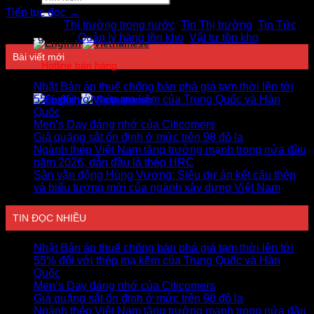
kiếm:
Tiếp tục đọc
→
Đăng trong
Thị trường trong nước
,
Tin Thị trường
,
Tin Tức
|
Được gắn thẻ
Quản lý hàng tồn kho
,
Vật tư tồn kho
Bài viết mới
Hotline bán hàng
0978750505
Nhật Bản áp thuế chống bán phá giá tạm thời lên tới
55% đối với thép mạ kẽm của Trung Quốc và Hàn
Quốc
Men’s Day đáng nhớ của Citicomers
Giá quặng sắt ổn định ở mức trên 98 đô la
Ngành thép Việt Nam tăng trưởng mạnh trong nửa đầu
năm 2026, dẫn đầu là thép HRC
Sân vận động Hùng Vương: Siêu dự án kết cấu thép
và biểu tượng mới của ngành xây dựng Việt Nam
TIN ĐỌC NHIỀU
Nhật Bản áp thuế chống bán phá giá tạm thời lên tới
55% đối với thép mạ kẽm của Trung Quốc và Hàn
Quốc
Men’s Day đáng nhớ của Citicomers
Giá quặng sắt ổn định ở mức trên 98 đô la
Ngành thép Việt Nam tăng trưởng mạnh trong nửa đầu