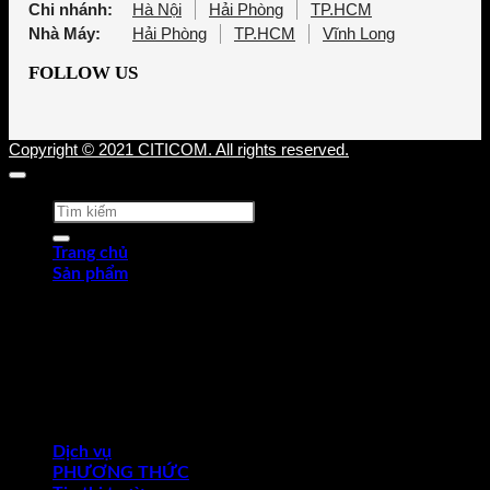
Chi nhánh:
Hà Nội
Hải Phòng
TP.HCM
Nhà Máy:
Hải Phòng
TP.HCM
Vĩnh Long
FOLLOW US
Copyright © 2021 CITICOM. All rights reserved.
Tìm
kiếm:
Trang chủ
Sản phẩm
Thép tấm cán nóng (HRP)
Thép cuộn cán nóng (HRC)
Thép tròn chế tạo
Thép hợp kim
Thép chống trượt
Thép hình góc
Thép dự ứng lực
Ống thép
Dịch vụ
PHƯƠNG THỨC