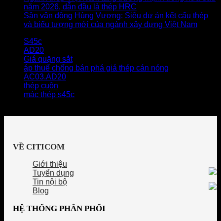
năm 2026, dẫn đầu là thép HRC
Sân vận động Hùng Vương: Siêu dự án kết cấu thép
và biểu tượng mới của ngành xây dựng Việt Nam
S45c
AD20
Giá quặng sắt
áp thuế chống bán phá giá thép cán nóng
AC03.AD20
thép cuộn
mác thép s45c
VỀ CITICOM
Giới thiệu
Tuyển dụng
Tin nội bộ
Blog
HỆ THỐNG PHÂN PHỐI