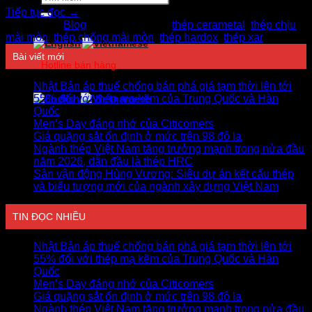
kiếm:
Tiếp tục đọc
→
Đăng trong
Blog
|
Được gắn thẻ
thép cerametal
,
thép chịu
mài mòn
,
thép chống mài mòn
,
thép hardox
,
thép xar
Bài viết mới
Hotline bán hàng
0978750505
Nhật Bản áp thuế chống bán phá giá tạm thời lên tới
55% đối với thép mạ kẽm của Trung Quốc và Hàn
Quốc
Men’s Day đáng nhớ của Citicomers
Giá quặng sắt ổn định ở mức trên 98 đô la
Ngành thép Việt Nam tăng trưởng mạnh trong nửa đầu
năm 2026, dẫn đầu là thép HRC
Sân vận động Hùng Vương: Siêu dự án kết cấu thép
và biểu tượng mới của ngành xây dựng Việt Nam
TIN ĐỌC NHIỀU
Nhật Bản áp thuế chống bán phá giá tạm thời lên tới
55% đối với thép mạ kẽm của Trung Quốc và Hàn
Quốc
Men’s Day đáng nhớ của Citicomers
Giá quặng sắt ổn định ở mức trên 98 đô la
Ngành thép Việt Nam tăng trưởng mạnh trong nửa đầu