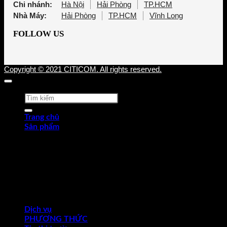
Chi nhánh:
Hà Nội
Hải Phòng
TP.HCM
Nhà Máy:
Hải Phòng
TP.HCM
Vĩnh Long
FOLLOW US
Copyright © 2021 CITICOM. All rights reserved.
Tìm
kiếm:
Trang chủ
Sản phẩm
Thép tấm cán nóng (HRP)
Thép cuộn cán nóng (HRC)
Thép tròn chế tạo
Thép hợp kim
Thép chống trượt
Thép hình góc
Thép dự ứng lực
Ống thép
Dịch vụ
PHƯƠNG THỨC