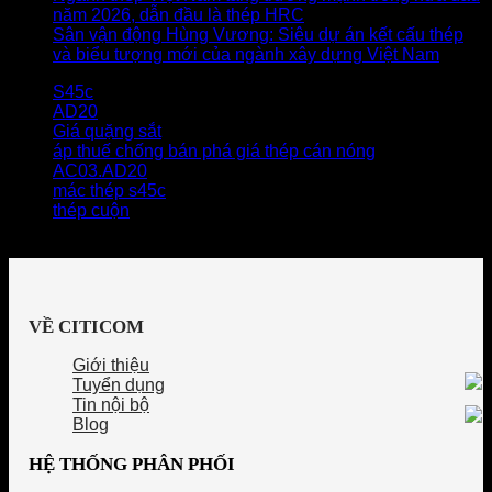
năm 2026, dẫn đầu là thép HRC
Sân vận động Hùng Vương: Siêu dự án kết cấu thép
và biểu tượng mới của ngành xây dựng Việt Nam
S45c
AD20
Giá quặng sắt
áp thuế chống bán phá giá thép cán nóng
AC03.AD20
mác thép s45c
thép cuộn
VỀ CITICOM
Giới thiệu
Tuyển dụng
Tin nội bộ
Blog
HỆ THỐNG PHÂN PHỐI