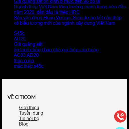
Giá quặng sắt ổn định ở mức trên 98 đô la
Ngành thép Việt Nam tăng trưởng mạnh trong nửa đầu
năm 2026, dẫn đầu là thép HRC
Sân vận động Hùng Vương: Siêu dự án kết cấu thép
và biểu tượng mới của ngành xây dựng Việt Nam
S45c
AD20
Giá quặng sắt
áp thuế chống bán phá giá thép cán nóng
AC03.AD20
thép cuộn
mác thép s45c
VỀ CITICOM
Giới thiệu
Tuyển dụng
Tin nội bộ
Blog