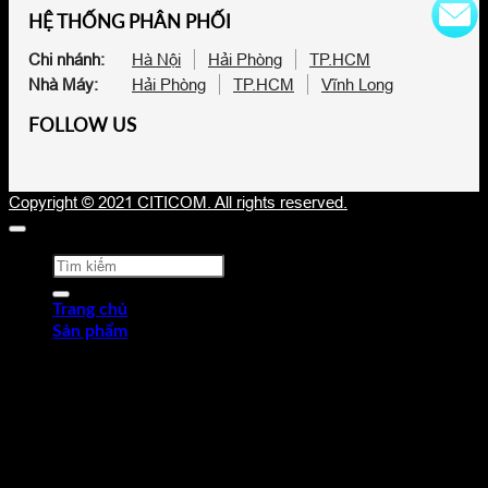
HỆ THỐNG PHÂN PHỐI
Chi nhánh:
Hà Nội
Hải Phòng
TP.HCM
Nhà Máy:
Hải Phòng
TP.HCM
Vĩnh Long
FOLLOW US
Copyright © 2021 CITICOM. All rights reserved.
Tìm
kiếm:
Trang chủ
Sản phẩm
Thép tấm cán nóng (HRP)
Thép cuộn cán nóng (HRC)
Thép tròn chế tạo
Thép hợp kim
Thép chống trượt
Thép hình góc
Thép dự ứng lực