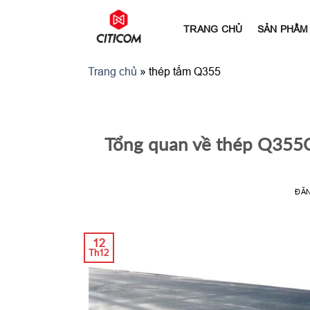
Bỏ
qua
TRANG CHỦ
SẢN PHẨM
nội
dung
Trang chủ
»
thép tấm Q355
Tổng quan về thép Q355C
ĐĂ
12
Th12