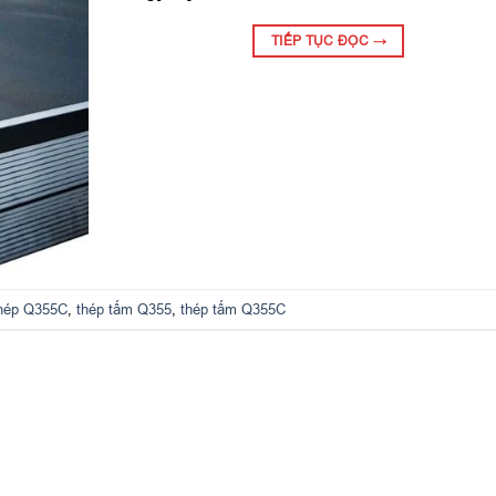
TIẾP TỤC ĐỌC
→
hép Q355C
,
thép tấm Q355
,
thép tấm Q355C