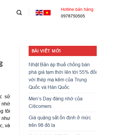
Hotline bán hàng
0978750505
BÀI VIẾT MỚI
g
Nhật Bản áp thuế chống bán
phá giá tạm thời lên tới 55% đối
với thép mạ kẽm của Trung
Quốc và Hàn Quốc
c sử
Men’s Day đáng nhớ của
p nhờ
Citicomers
g tôi
Giá quặng sắt ổn định ở mức
g như
trên 98 đô la
c, và