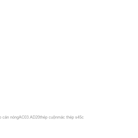
p cán nóng
AC03.AD20
thép cuộn
mác thép s45c