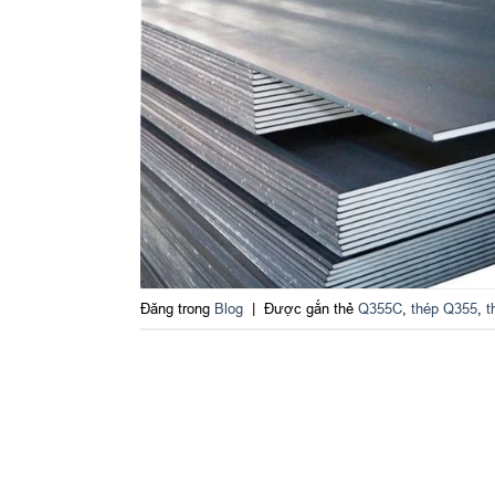
Đăng trong
Blog
|
Được gắn thẻ
Q355C
,
thép Q355
,
t