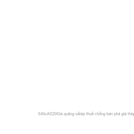
S45c
AD20
Giá quặng sắt
áp thuế chống bán phá giá thé