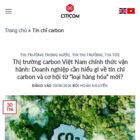
Bỏ
qua
nội
dung
Trang chủ
»
Tín chỉ carbon
THỊ TRƯỜNG TRONG NƯỚC
,
TIN THỊ TRƯỜNG
,
TIN TỨC
Thị trường carbon Việt Nam chính thức vận
hành: Doanh nghiệp cần hiểu gì về tín chỉ
carbon và cơ hội từ “loại hàng hóa” mới?
ĐĂNG VÀO
30/06/2026
BỞI
HOÀN NGUYỄN
30
Th6