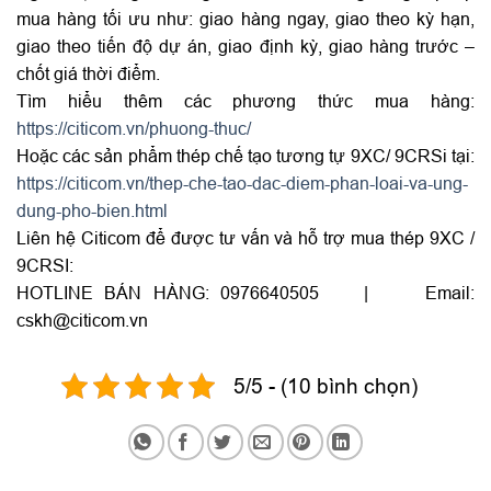
mua hàng tối ưu như: giao hàng ngay, giao theo kỳ hạn,
giao theo tiến độ dự án, giao định kỳ, giao hàng trước –
chốt giá thời điểm.
Tìm hiểu thêm các phương thức mua hàng:
https://citicom.vn/phuong-thuc/
Hoặc các sản phẩm thép chế tạo tương tự 9XC/ 9CRSi tại:
https://citicom.vn/thep-che-tao-dac-diem-phan-loai-va-ung-
dung-pho-bien.html
Liên hệ Citicom để được tư vấn và hỗ trợ mua thép 9XC /
9CRSI:
HOTLINE BÁN HÀNG: 0976640505 | Email:
cskh@citicom.vn
5/5 - (10 bình chọn)