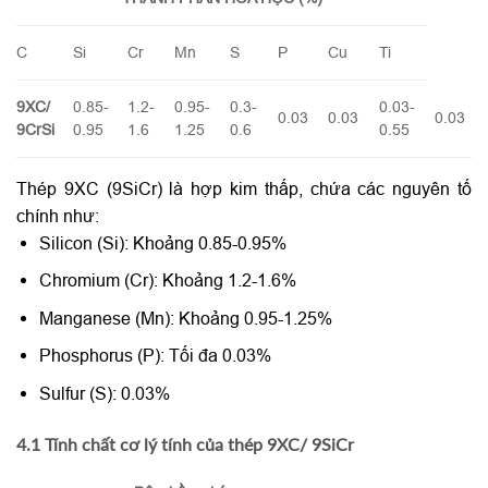
C
Si
Cr
Mn
S
P
Cu
Ti
9XC/
0.85-
1.2-
0.95-
0.3-
0.03-
0.03
0.03
0.03
9CrSi
0.95
1.6
1.25
0.6
0.55
Thép 9XC (9SiCr) là hợp kim thấp, chứa các nguyên tố
chính như:
Silicon (Si): Khoảng 0.85-0.95%
Chromium (Cr): Khoảng 1.2-1.6%
Manganese (Mn): Khoảng 0.95-1.25%
Phosphorus (P): Tối đa 0.03%
Sulfur (S): 0.03%
4.1 Tính chất cơ lý tính của thép 9XC/ 9SiCr