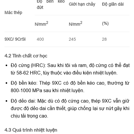
Độ bền kéo
Giới hạn chảy
Độ giãn dài
đứt
Mác thép
2
2
(%)
N/mm
N/mm
9XC/ 9CrSi
400
245
28
4.2 Tính chất cơ học
Độ cứng (HRC): Sau khi tôi và ram, độ cứng có thể đạt
từ 58-62 HRC, tùy thuộc vào điều kiện nhiệt luyện.
Độ bền kéo: Thép 9XC có độ bền kéo cao, thường từ
800-1000 MPa sau khi nhiệt luyện.
Độ dẻo dai: Mặc dù có độ cứng cao, thép 9XC vẫn giữ
được độ dẻo dai cần thiết, giúp chống lại sự nứt gãy khi
chịu tải trọng cao.
4.3 Quá trình nhiệt luyện