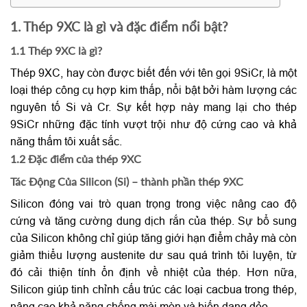
1. Thép 9XC là gì và đặc điểm nổi bật?
1.1 Thép 9XC là gì?
Thép 9XC, hay còn được biết đến với tên gọi 9SiCr, là một
loại thép công cụ hợp kim thấp, nổi bật bởi hàm lượng các
nguyên tố Si và Cr. Sự kết hợp này mang lại cho thép
9SiCr những đặc tính vượt trội như độ cứng cao và khả
năng thấm tôi xuất sắc.
1.2 Đặc điểm của thép 9XC
Tác Động Của Silicon (Si) – thành phần thép 9XC
Silicon đóng vai trò quan trọng trong việc nâng cao độ
cứng và tăng cường dung dịch rắn của thép. Sự bổ sung
của Silicon không chỉ giúp tăng giới hạn điểm chảy mà còn
giảm thiểu lượng austenite dư sau quá trình tôi luyện, từ
đó cải thiện tính ổn định về nhiệt của thép. Hơn nữa,
Silicon giúp tinh chỉnh cấu trúc các loại cacbua trong thép,
nâng cao khả năng chống mài mòn và biến dạng dẻo.