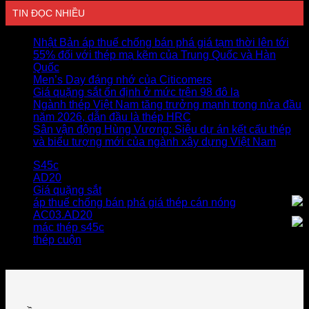
TIN ĐỌC NHIỀU
Nhật Bản áp thuế chống bán phá giá tạm thời lên tới
55% đối với thép mạ kẽm của Trung Quốc và Hàn
Quốc
Men’s Day đáng nhớ của Citicomers
Giá quặng sắt ổn định ở mức trên 98 đô la
Ngành thép Việt Nam tăng trưởng mạnh trong nửa đầu
năm 2026, dẫn đầu là thép HRC
Sân vận động Hùng Vương: Siêu dự án kết cấu thép
và biểu tượng mới của ngành xây dựng Việt Nam
S45c
AD20
Giá quặng sắt
áp thuế chống bán phá giá thép cán nóng
AC03.AD20
mác thép s45c
thép cuộn