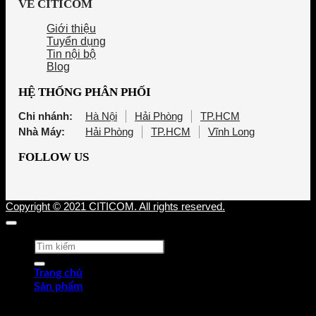
VỀ CITICOM
Giới thiệu
Tuyển dụng
Tin nội bộ
Blog
HỆ THỐNG PHÂN PHỐI
Chi nhánh:
Hà Nội
Hải Phòng
TP.HCM
Nhà Máy:
Hải Phòng
TP.HCM
Vĩnh Long
FOLLOW US
Copyright © 2021 CITICOM. All rights reserved.
Tìm
kiếm:
Trang chủ
Sản phẩm
Thép tấm cán nóng (HRP)
Thép cuộn cán nóng (HRC)