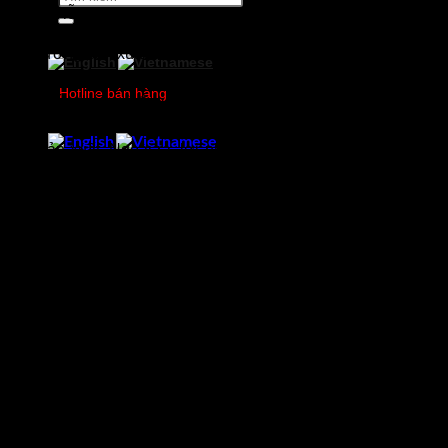
kiếm:
kỳ nghỉ lễ.
Xu hướng sản xuất cuối năm 2024 phù hợp với những năm
trước, được thúc đẩy bởi ba yếu tố: Việc kết thúc bảo dưỡng
Hotline bán hàng
nhà máy thép và thay đổi sản xuất thép cây mùa đông đã
0978750505
khôi phục công suất, trong khi nhu cầu dự trữ cuối năm thúc
đẩy sản xuất. Ngoài ra, lợi nhuận được cải thiện đã khuyến
khích các nhà máy tăng cường hoạt động.
Hàng tồn kho xã hội thường giảm vào tháng 10 và tăng vào
tháng 1. Sự gia tăng này có liên quan đến nhu cầu dự trữ
cuối năm và nhu cầu thị trường yếu hơn so với những năm
trước, với việc các thương nhân báo cáo khối lượng bán
hàng ở mức thấp.
Nguồn tin: Yieh