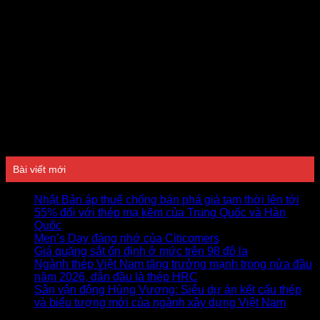
Đánh giá
Bài viết mới
Nhật Bản áp thuế chống bán phá giá tạm thời lên tới
55% đối với thép mạ kẽm của Trung Quốc và Hàn
Quốc
Men’s Day đáng nhớ của Citicomers
Giá quặng sắt ổn định ở mức trên 98 đô la
Ngành thép Việt Nam tăng trưởng mạnh trong nửa đầu
năm 2026, dẫn đầu là thép HRC
Sân vận động Hùng Vương: Siêu dự án kết cấu thép
và biểu tượng mới của ngành xây dựng Việt Nam