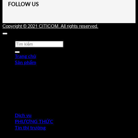
FOLLOW US
Copyright © 2021 CITICOM. All rights reserved.
Tìm
kiếm:
Trang chủ
Sản phẩm
Thép tấm cán nóng (HRP)
Thép cuộn cán nóng (HRC)
Thép tròn chế tạo
Thép hợp kim
Thép chống trượt
Thép hình góc
Thép dự ứng lực
Ống thép
Dịch vụ
PHƯƠNG THỨC
Tin thị trường
Thị trường thế giới