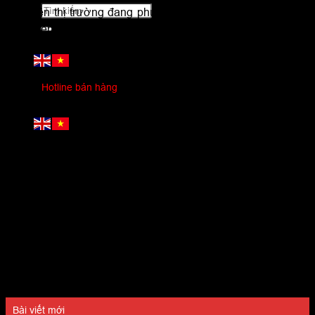
Tìm
thép trên thị trường đang phục hồi. Tuy nhiên, do mùa mưa
kiếm:
đang đến gần, nhu cầu tại khu vực phía Nam có thể bị ảnh
hưởng trong thời gian tới.
Nguồn tin: Yieh
Hotline bán hàng
0978750505
5/5 - (1 bình chọn)
Bài viết mới