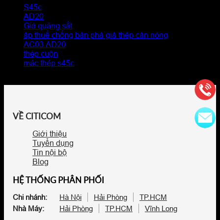
S45c
AD20
Giá quặng sắt
áp thuế chống bán phá giá thép cán nóng
AC03.AD20
thép cuộn
mác thép s45c
VỀ CITICOM
Giới thiệu
Tuyển dụng
Tin nội bộ
Blog
HỆ THỐNG PHÂN PHỐI
Chi nhánh:
Hà Nội
Hải Phòng
TP.HCM
Nhà Máy:
Hải Phòng
TP.HCM
Vĩnh Long