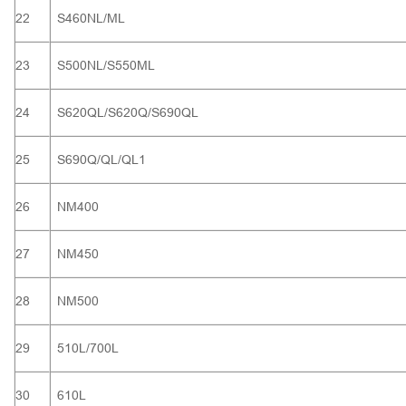
22
S460NL/ML
23
S500NL/S550ML
24
S620QL/S620Q/S690QL
25
S690Q/QL/QL1
26
NM400
27
NM450
28
NM500
29
510L/700L
30
610L