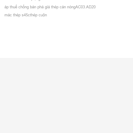
áp thuế chống bán phá giá thép cán nóng
AC03.AD20
mác thép s45c
thép cuộn
VỀ CITICOM
Giới thiệu
Tuyển dụng
Tin nội bộ
Blog