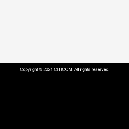
Chi nhánh:
Hà Nội
Hải Phòng
TP.HCM
Nhà Máy:
Hải Phòng
TP.HCM
Vĩnh Long
Copyright © 2021 CITICOM. All rights reserved.