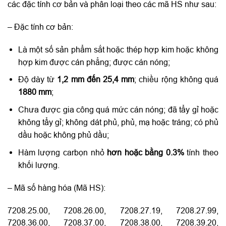
các đặc tính cơ bản và phân loại theo các mã HS như sau:
– Đặc tính cơ bản:
Là một số sản phẩm sắt hoặc thép hợp kim hoặc không
hợp kim được cán phẳng; được cán nóng;
Độ dày từ
1,2 mm đến 25,4 mm
; chiều rộng không quá
1880 mm
;
Chưa được gia công quá mức cán nóng; đã tẩy gỉ hoặc
không tẩy gỉ; không dát phủ, phủ, mạ hoặc tráng; có phủ
dầu hoặc không phủ dầu;
Hàm lượng carbọn nhỏ
hơn hoặc bằng 0.3%
tính theo
khối lượng.
– Mã số hàng hóa (Mã HS):
7208.25.00, 7208.26.00, 7208.27.19, 7208.27.99,
7208.36.00, 7208.37.00, 7208.38.00, 7208.39.20,