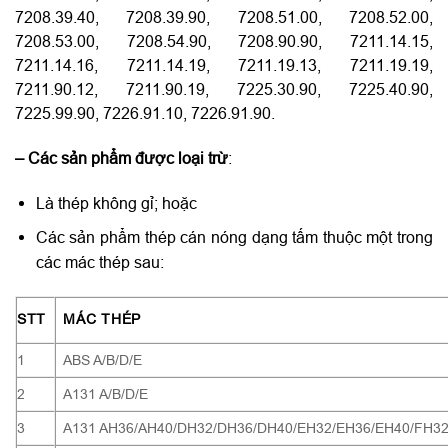
7208.39.40, 7208.39.90, 7208.51.00, 7208.52.00,
7208.53.00, 7208.54.90, 7208.90.90, 7211.14.15,
7211.14.16, 7211.14.19, 7211.19.13, 7211.19.19,
7211.90.12, 7211.90.19, 7225.30.90, 7225.40.90,
7225.99.90, 7226.91.10, 7226.91.90.
– Các sản phẩm được loại trừ
:
Là thép không gỉ; hoặc
Các sản phẩm thép cán nóng dạng tấm thuộc một trong
các mác thép sau:
STT
MÁC THÉP
1
ABS A/B/D/E
2
A131 A/B/D/E
3
A131 AH36/AH40/DH32/DH36/DH40/EH32/EH36/EH40/FH3