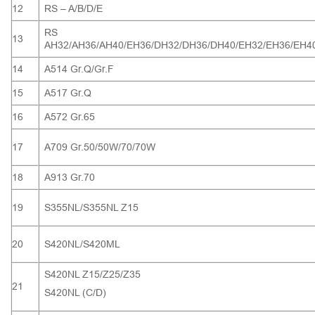
12
RS – A/B/D/E
RS
13
AH32/AH36/AH40/EH36/DH32/DH36/DH40/EH32/EH36/EH4
14
A514 Gr.Q/Gr.F
15
A517 Gr.Q
16
A572 Gr.65
17
A709 Gr.50/50W/70/70W
18
A913 Gr.70
19
S355NL/S355NL Z15
20
S420NL/S420ML
S420NL Z15/Z25/Z35
21
S420NL (C/D)