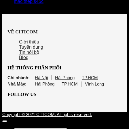
mác thép s45c
VỀ CITICOM
Giới thiệu
Tuyển dụng
Tin nội bộ
Blog
HỆ THỐNG PHÂN PHỐI
Chi nhánh:
Hà Nội
Hải Phòng
TP.HCM
Nhà Máy:
Hải Phòng
TP.HCM
Vĩnh Long
FOLLOW US
Copyright © 2021 CITICOM. All rights reserved.