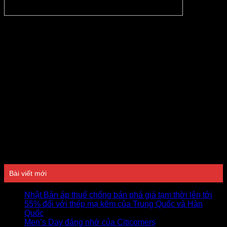
Đánh giá
Bài viết mới
Nhật Bản áp thuế chống bán phá giá tạm thời lên tới
55% đối với thép mạ kẽm của Trung Quốc và Hàn
Quốc
Men’s Day đáng nhớ của Citicomers