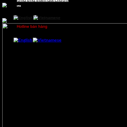
tình, hưởng ứng tham gia chương trình.
kiếm:
Chương trình không chỉ mang đến niềm vui, mà còn là
những khoảnh khắc gắn kết, yêu thương – đúng tinh thần
“Tết đoàn viên” của nhà Citicom.
Hẹn gặp lại các bạn nhỏ trong mùa Trung thu năm tới!
Hotline bán hàng
0978750505