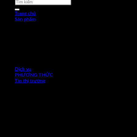
Tìm
kiếm:
Trang chủ
Sản phẩm
Thép tấm cán nóng (HRP)
Thép cuộn cán nóng (HRC)
Thép tròn chế tạo
Thép hợp kim
Thép chống trượt
Thép hình góc
Thép dự ứng lực
Ống thép
Dịch vụ
PHƯƠNG THỨC
Tin thị trường
Thị trường thế giới
Thị trường trong nước