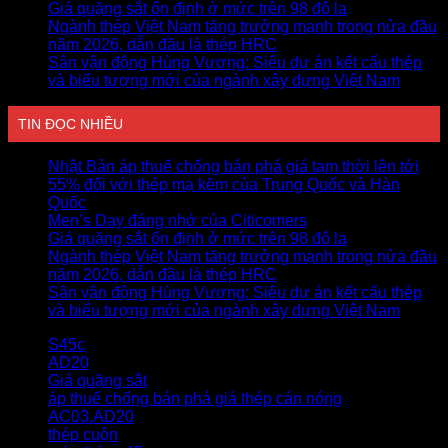
Giá quặng sắt ổn định ở mức trên 98 đô la
Ngành thép Việt Nam tăng trưởng mạnh trong nửa đầu
năm 2026, dẫn đầu là thép HRC
Sân vận động Hùng Vương: Siêu dự án kết cấu thép
và biểu tượng mới của ngành xây dựng Việt Nam
TIN ĐỌC NHIỀU
Nhật Bản áp thuế chống bán phá giá tạm thời lên tới
55% đối với thép mạ kẽm của Trung Quốc và Hàn
Quốc
Men’s Day đáng nhớ của Citicomers
Giá quặng sắt ổn định ở mức trên 98 đô la
Ngành thép Việt Nam tăng trưởng mạnh trong nửa đầu
năm 2026, dẫn đầu là thép HRC
Sân vận động Hùng Vương: Siêu dự án kết cấu thép
và biểu tượng mới của ngành xây dựng Việt Nam
S45c
AD20
Giá quặng sắt
áp thuế chống bán phá giá thép cán nóng
AC03.AD20
thép cuộn