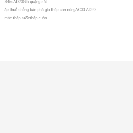
S45c
AD20
Giá quặng sắt
áp thuế chống bán phá giá thép cán nóng
AC03.AD20
mác thép s45c
thép cuộn
VỀ CITICOM
Giới thiệu
Tuyển dụng
Tin nội bộ
Blog