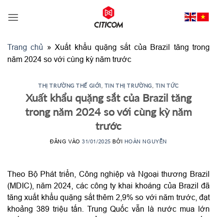
Bỏ
qua
nội
dung
Trang chủ
»
Xuất khẩu quặng sắt của Brazil tăng trong
năm 2024 so với cùng kỳ năm trước
THỊ TRƯỜNG THẾ GIỚI
,
TIN THỊ TRƯỜNG
,
TIN TỨC
Xuất khẩu quặng sắt của Brazil tăng
trong năm 2024 so với cùng kỳ năm
trước
ĐĂNG VÀO
31/01/2025
BỞI
HOÀN NGUYỄN
Theo Bộ Phát triển, Công nghiệp và Ngoại thương Brazil
(MDIC), năm 2024, các công ty khai khoáng của Brazil đã
tăng xuất khẩu quặng sắt thêm 2,9% so với năm trước, đạt
khoảng 389 triệu tấn. Trung Quốc vẫn là nước mua lớn