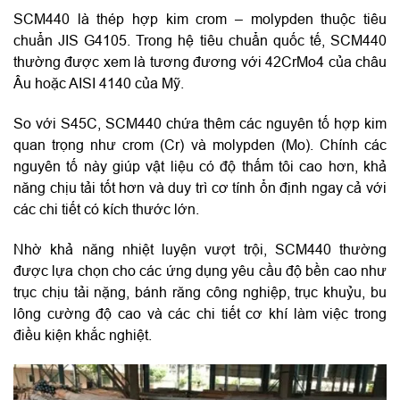
SCM440 là thép hợp kim crom – molypden thuộc tiêu
chuẩn JIS G4105. Trong hệ tiêu chuẩn quốc tế, SCM440
thường được xem là tương đương với 42CrMo4 của châu
Âu hoặc AISI 4140 của Mỹ.
So với S45C, SCM440 chứa thêm các nguyên tố hợp kim
quan trọng như crom (Cr) và molypden (Mo). Chính các
nguyên tố này giúp vật liệu có độ thấm tôi cao hơn, khả
năng chịu tải tốt hơn và duy trì cơ tính ổn định ngay cả với
các chi tiết có kích thước lớn.
Nhờ khả năng nhiệt luyện vượt trội, SCM440 thường
được lựa chọn cho các ứng dụng yêu cầu độ bền cao như
trục chịu tải nặng, bánh răng công nghiệp, trục khuỷu, bu
lông cường độ cao và các chi tiết cơ khí làm việc trong
điều kiện khắc nghiệt.