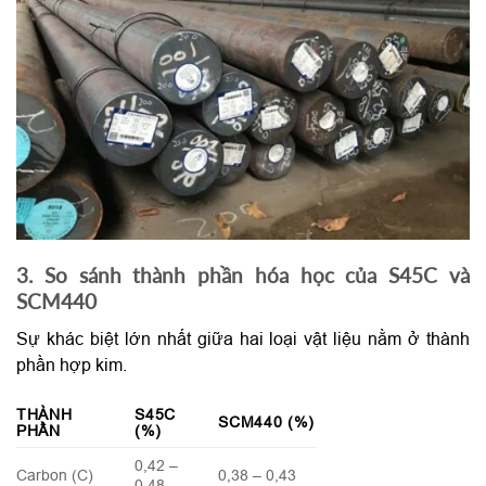
3. So sánh thành phần hóa học của S45C và
SCM440
Sự khác biệt lớn nhất giữa hai loại vật liệu nằm ở thành
phần hợp kim.
THÀNH
S45C
SCM440 (%)
PHẦN
(%)
0,42 –
Carbon (C)
0,38 – 0,43
0,48