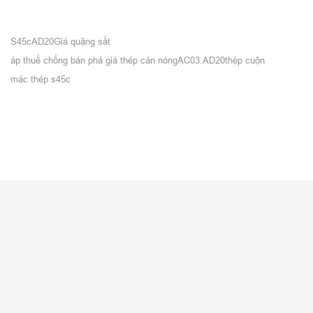
S45c
AD20
Giá quặng sắt
áp thuế chống bán phá giá thép cán nóng
AC03.AD20
thép cuộn
mác thép s45c
VỀ CITICOM
Giới thiệu
Tuyển dụng
Tin nội bộ