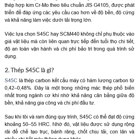
thép hợp kim Cr-Mo theo tiêu chuẩn JIS G4105, được phát
triển để đáp ứng các yêu cầu cao hơn về độ bền, độ cứng
và khả năng làm việc dưới tải trọng lớn.
Việc lựa chọn S45C hay SCM440 không chỉ phụ thuộc vào
giá vật liệu mà còn liên quan trực tiếp đến tuổi thọ chi tiết,
độ an toàn vận hành và chi phí bảo trì trong quá trình sử
dụng.
2. Thép S45C là gì?
S45C
là thép carbon kết cấu máy có hàm lượng carbon từ
0,42–0,48%. Đây là một trong những mác thép phổ biến
nhất trong ngành cơ khí nhờ khả năng cân bằng giữa độ
bền, khả năng gia công và chi phí đầu tư.
Sau khi tôi và ram đúng quy trình, S45C có thể đạt độ cứng
khoảng 50–55 HRC. Nhờ đó, vật liệu được sử dụng rộng
rãi để chế tạo trục, bánh răng, chốt chịu tải, con lăn và
nhiều chi tiết máy thông dụng khác.