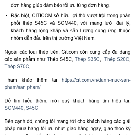
đơn hàng giúp đảm bảo tối ưu từng đơn hàng.
Đặc biệt, CITICOM sở hữu lợi thế vượt trội trong phân
phối thép S45C và SCM440, với mạng lưới đại lý,
khách hàng rộng khắp và sản lượng cung ứng thuộc
nhóm dẫn đầu trên thị trường Việt Nam.
Ngoài các loại thép trên, Citicom còn cung cấp đa dạng
các sản phẩm như
T
hép S45C
,
Thép S35C
,
Thép S20C
,
Thép S70C
,…
Tham khảo thêm tại
https://citicom.vn/danh-muc-san-
pham/san-pham/
Để tìm hiểu thêm, mời quý khách hàng tìm hiểu tại:
SCM440
,
S45C
Bên cạnh đó, chúng tôi mang tới cho khách hàng các giải
pháp mua hàng tối ưu như: giao hàng ngay, giao theo kỳ