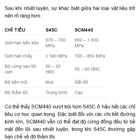
Sau khi nhiệt luyện, sự khác biệt giữa hai loại vật liệu trở
nên rõ ràng hơn.
CHỈ TIÊU
S45C
SCM440
570 – 700
850 – 1.000
Giới hạn bền kéo
MPa
MPa
Giới hạn chảy
≥ 340 MPa
700 – 850 MPa
Độ cứng sau tôi
50 – 55
55 – 60 HRC
ram
HRC
Độ bền mỏi
Khá
Rất tốt
Độ thấm tôi
Trung bình
Cao
Có thể thấy SCM440 vượt trội hơn S45C ở hầu hết các chỉ
tiêu cơ học quan trọng. Đặc biệt đối với các chi tiết đường
kính lớn, SCM440 vẫn có thể đạt độ cứng đồng đều từ bề
mặt đến lõi sau nhiệt luyện, trong khi S45C thường gặp
hạn chế về độ thấm tôi.