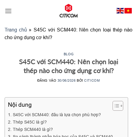
Bỏ
qua
nội
dung
Trang chủ
»
S45C với SCM440: Nên chọn loại thép nào
cho ứng dụng cơ khí?
BLOG
S45C với SCM440: Nên chọn loại
thép nào cho ứng dụng cơ khí?
ĐĂNG VÀO
30/06/2026
BỞI
CITICOM
Nội dung
1. S45C với SCM440: đâu là lựa chọn phù hợp?
2. Thép S45C là gì?
2. Thép SCM440 là gì?
3. So sánh thành phần hóa học của S45C và SCM440