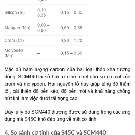
0,15 –
Silicon (Si)
0,15 – 0,35
0,35
0,60 –
Mangan (Mn)
0,60 – 0,85
0,90
Crom (Cr)
–
0,90 – 1,20
Molypden
–
0,15 – 0,30
(Mo)
Mặc dù hàm lượng carbon của hai loại thép khá tương
đồng, SCM440 lại sở hữu ưu thế rõ rệt nhờ sự có mặt của
crom và molypden. Hai nguyên tố này giúp tăng độ thấm
tôi, cải thiện độ bền kéo, độ bền mỏi và khả năng chống
nứt khi làm việc dưới tải trọng cao.
Đây là lý do SCM440 thường được sử dụng trong các ứng
dụng mà S45C khó đáp ứng về mặt cơ tính.
4. So sánh cơ tính của S45C và SCM440