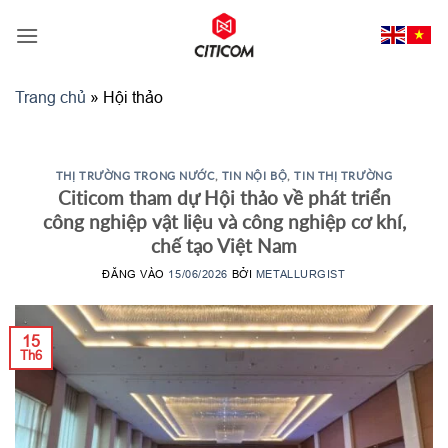
Bỏ
qua
nội
dung
Trang chủ
»
Hội thảo
THỊ TRƯỜNG TRONG NƯỚC
,
TIN NỘI BỘ
,
TIN THỊ TRƯỜNG
Citicom tham dự Hội thảo về phát triển
công nghiệp vật liệu và công nghiệp cơ khí,
chế tạo Việt Nam
ĐĂNG VÀO
15/06/2026
BỞI
METALLURGIST
15
Th6