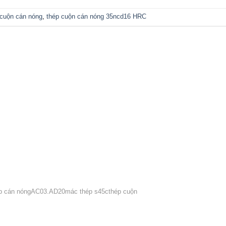
 cuộn cán nóng
,
thép cuộn cán nóng 35ncd16 HRC
p cán nóng
AC03.AD20
mác thép s45c
thép cuộn