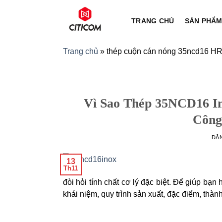
Bỏ
qua
TRANG CHỦ
SẢN PHẨ
nội
dung
Trang chủ
»
thép cuộn cán nóng 35ncd16 H
Vì Sao Thép 35NCD16 I
Công
ĐĂ
13
Th11
đòi hỏi tính chất cơ lý đặc biệt. Để giúp bạn h
khái niệm, quy trình sản xuất, đặc điểm, thành