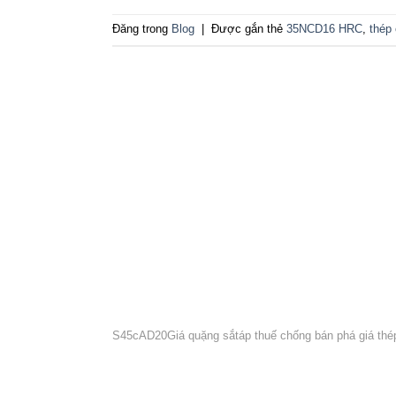
Đăng trong
Blog
|
Được gắn thẻ
35NCD16 HRC
,
thép
S45c
AD20
Giá quặng sắt
áp thuế chống bán phá giá thé