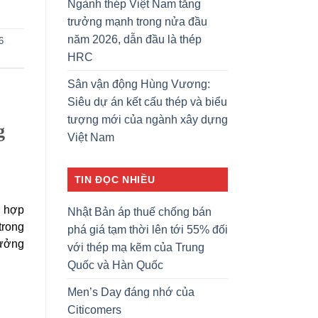
Ngành thép Việt Nam tăng
trưởng mạnh trong nửa đầu
năm 2026, dẫn đầu là thép
6
HRC
Sân vận động Hùng Vương:
Siêu dự án kết cấu thép và biểu
tượng mới của ngành xây dựng
g
Việt Nam
TIN ĐỌC NHIỀU
 hợp
Nhật Bản áp thuế chống bán
trong
phá giá tạm thời lên tới 55% đối
tưởng
với thép mạ kẽm của Trung
Quốc và Hàn Quốc
Men’s Day đáng nhớ của
Citicomers