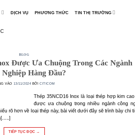
M
DỊCH VỤ
PHƯƠNG THỨC
TIN THỊ TRƯỜNG
RC
BLOG
nox Được Ưa Chuộng Trong Các Ngành
 Nghiệp Hàng Đầu?
NG VÀO
13/11/2024
BỞI
CITICOM
Thép 35NCD16 Inox là loại thép hợp kim cao
được ưa chuộng trong nhiều ngành công ng
iểu rõ hơn về loại thép này, bài viết dưới đây sẽ trình bày chi ti
[…..]
TIẾP TỤC ĐỌC
→