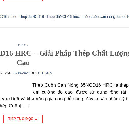
D16 steel
,
Thép 35NCD16
,
Thép 35NCD16 Inox
,
thép cuộn cán nóng 35ncd1
BLOG
CD16 HRC – Giải Pháp Thép Chất Lượn
Cao
NG VÀO
22/10/2024
BỞI
CITICOM
Thép Cuộn Cán Nóng 35NCD16 HRC là thép
kim cường độ cao, được sử dụng rộng rãi 
 vượt trội và khả năng gia công dễ dàng, đây là sản phẩm lý 
Thép Cuộn[…..]
TIẾP TỤC ĐỌC
→