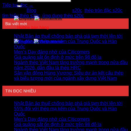
kiếm:
Tiếp tục đọc
→
Đăng trong
Blog
|
Được gắn thẻ
s20c
,
thép tròn đặc s20c
,
tìm hiểu thép s20c
,
ứng dụng thép s20c
Bài viết mới
Hotline bán hàng
0978750505
Nhật Bản áp thuế chống bán phá giá tạm thời lên tới
55% đối với thép mạ kẽm của Trung Quốc và Hàn
Quốc
Men’s Day đáng nhớ của Citicomers
Giá quặng sắt ổn định ở mức trên 98 đô la
Ngành thép Việt Nam tăng trưởng mạnh trong nửa đầu
năm 2026, dẫn đầu là thép HRC
Sân vận động Hùng Vương: Siêu dự án kết cấu thép
và biểu tượng mới của ngành xây dựng Việt Nam
TIN ĐỌC NHIỀU
Nhật Bản áp thuế chống bán phá giá tạm thời lên tới
55% đối với thép mạ kẽm của Trung Quốc và Hàn
Quốc
Men’s Day đáng nhớ của Citicomers
Giá quặng sắt ổn định ở mức trên 98 đô la
Ngành thép Việt Nam tăng trưởng mạnh trong nửa đầu