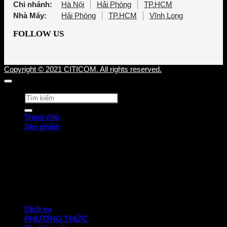
Chi nhánh:
Hà Nội
Hải Phòng
TP.HCM
Nhà Máy:
Hải Phòng
TP.HCM
Vĩnh Long
FOLLOW US
Copyright © 2021 CITICOM. All rights reserved.
Tìm
kiếm:
Trang chủ
Sản phẩm
Thép tấm cán nóng (HRP)
Thép cuộn cán nóng (HRC)
Thép tròn chế tạo
Thép hợp kim
Thép chống trượt
Thép hình góc
Thép dự ứng lực
Ống thép
Dịch vụ
PHƯƠNG THỨC