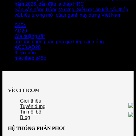
năm 2026, dẫn đầu là thép HRC
Sân vận động Hùng Vương: Siêu dự án kết cấu thép
và biểu tượng mới của ngành xây dựng Việt Nam
S45c
AD20
Giá quặng sắt
áp thuế chống bán phá giá thép cán nóng
AC03.AD20
thép cuộn
mác thép s45c
VỀ CITICOM
Giới thiệu
Tuyển dụng
Tin nội bộ
Blog
HỆ THỐNG PHÂN PHỐI