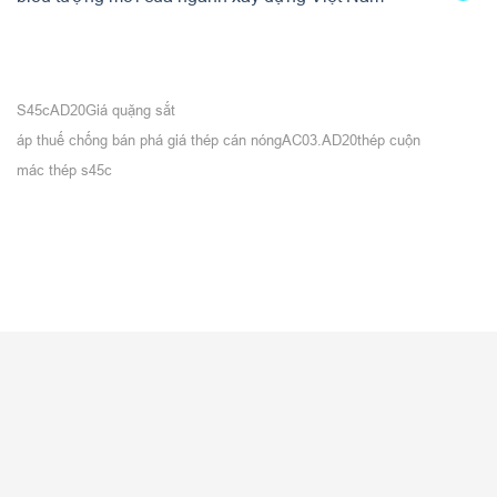
S45c
AD20
Giá quặng sắt
áp thuế chống bán phá giá thép cán nóng
AC03.AD20
thép cuộn
mác thép s45c
VỀ CITICOM
Giới thiệu
Tuyển dụng