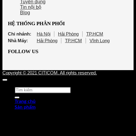
Tuyển dụng
Tin nội bộ
Blog
HỆ THỐNG PHÂN PHỐI
Chi nhánh:
Hà Nội
Hải Phòng
TP.HCM
Nhà Máy:
Hải Phòng
TP.HCM
Vĩnh Long
FOLLOW US
Copyright © 2021 CITICOM. All rights reserved.
Tìm
kiếm:
Trang chủ
Sản phẩm
Thép tấm cán nóng (HRP)
Thép cuộn cán nóng (HRC)
Thép tròn chế tạo
Thép hợp kim
Thép chống trượt