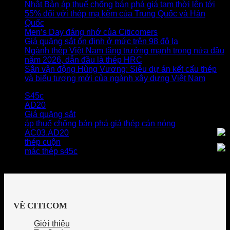
Nhật Bản áp thuế chống bán phá giá tạm thời lên tới
55% đối với thép mạ kẽm của Trung Quốc và Hàn
Quốc
Men’s Day đáng nhớ của Citicomers
Giá quặng sắt ổn định ở mức trên 98 đô la
Ngành thép Việt Nam tăng trưởng mạnh trong nửa đầu
năm 2026, dẫn đầu là thép HRC
Sân vận động Hùng Vương: Siêu dự án kết cấu thép
và biểu tượng mới của ngành xây dựng Việt Nam
S45c
AD20
Giá quặng sắt
áp thuế chống bán phá giá thép cán nóng
AC03.AD20
thép cuộn
mác thép s45c
VỀ CITICOM
Giới thiệu