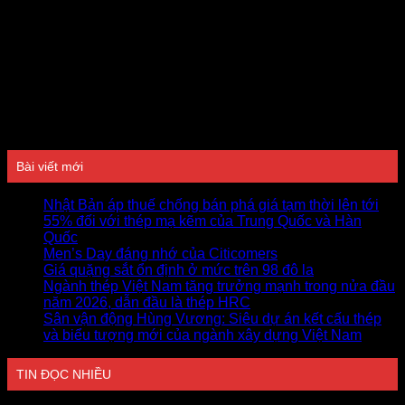
Đánh giá
Bài viết mới
Nhật Bản áp thuế chống bán phá giá tạm thời lên tới
55% đối với thép mạ kẽm của Trung Quốc và Hàn
Quốc
Men’s Day đáng nhớ của Citicomers
Giá quặng sắt ổn định ở mức trên 98 đô la
Ngành thép Việt Nam tăng trưởng mạnh trong nửa đầu
năm 2026, dẫn đầu là thép HRC
Sân vận động Hùng Vương: Siêu dự án kết cấu thép
và biểu tượng mới của ngành xây dựng Việt Nam
TIN ĐỌC NHIỀU