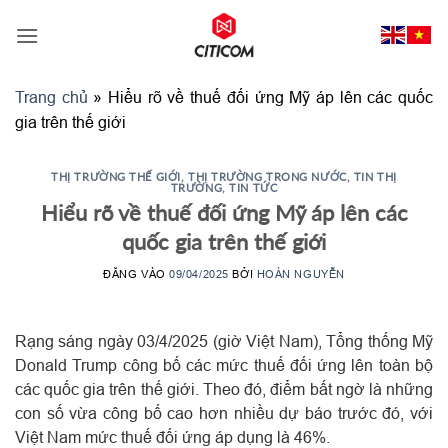
Bỏ
qua
nội
dung
Trang chủ
»
Hiểu rõ về thuế đối ứng Mỹ áp lên các quốc
gia trên thế giới
THỊ TRƯỜNG THẾ GIỚI
,
THỊ TRƯỜNG TRONG NƯỚC
,
TIN THỊ
TRƯỜNG
,
TIN TỨC
Hiểu rõ về thuế đối ứng Mỹ áp lên các
quốc gia trên thế giới
ĐĂNG VÀO
09/04/2025
BỞI
HOÀN NGUYỄN
Rạng sáng ngày 03/4/2025 (giờ Việt Nam), Tổng thống Mỹ
Donald Trump công bố các mức thuế đối ứng lên toàn bộ
các quốc gia trên thế giới. Theo đó, điểm bất ngờ là những
con số vừa công bố cao hơn nhiều dự báo trước đó, với
Việt Nam mức thuế đối ứng áp dụng là 46%.