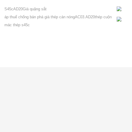
S45c
AD20
Giá quặng sắt
áp thuế chống bán phá giá thép cán nóng
AC03.AD20
thép cuộn
mác thép s45c
VỀ CITICOM
Giới thiệu
Tuyển dụng
Tin nội bộ
Blog