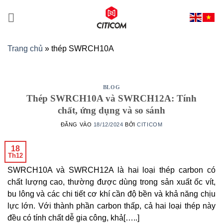
Bỏ
qua
nội
dung
Trang chủ
»
thép SWRCH10A
BLOG
Thép SWRCH10A và SWRCH12A: Tính
chất, ứng dụng và so sánh
ĐĂNG VÀO
18/12/2024
BỞI
CITICOM
18
Th12
SWRCH10A và SWRCH12A là hai loại thép carbon có
chất lượng cao, thường được dùng trong sản xuất ốc vít,
bu lông và các chi tiết cơ khí cần độ bền và khả năng chịu
lực lớn. Với thành phần carbon thấp, cả hai loại thép này
đều có tính chất dễ gia công, khả[…..]