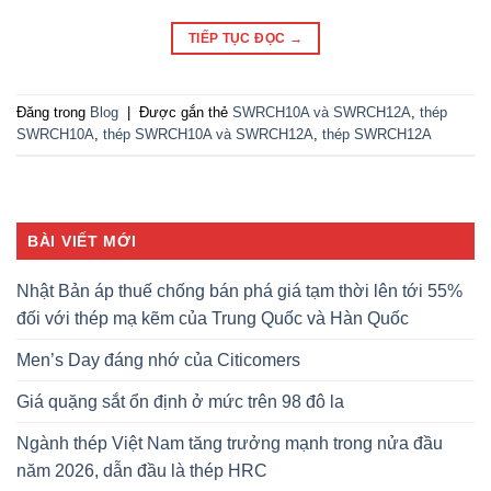
TIẾP TỤC ĐỌC
→
Đăng trong
Blog
|
Được gắn thẻ
SWRCH10A và SWRCH12A
,
thép
SWRCH10A
,
thép SWRCH10A và SWRCH12A
,
thép SWRCH12A
BÀI VIẾT MỚI
Nhật Bản áp thuế chống bán phá giá tạm thời lên tới 55%
đối với thép mạ kẽm của Trung Quốc và Hàn Quốc
Men’s Day đáng nhớ của Citicomers
Giá quặng sắt ổn định ở mức trên 98 đô la
Ngành thép Việt Nam tăng trưởng mạnh trong nửa đầu
năm 2026, dẫn đầu là thép HRC