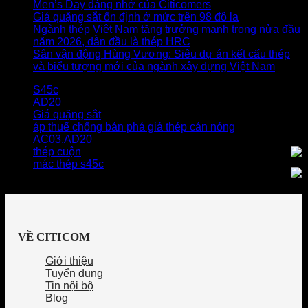
Men’s Day đáng nhớ của Citicomers
Giá quặng sắt ổn định ở mức trên 98 đô la
Ngành thép Việt Nam tăng trưởng mạnh trong nửa đầu
năm 2026, dẫn đầu là thép HRC
Sân vận động Hùng Vương: Siêu dự án kết cấu thép
và biểu tượng mới của ngành xây dựng Việt Nam
S45c
AD20
Giá quặng sắt
áp thuế chống bán phá giá thép cán nóng
AC03.AD20
thép cuộn
mác thép s45c
VỀ CITICOM
Giới thiệu
Tuyển dụng
Tin nội bộ
Blog