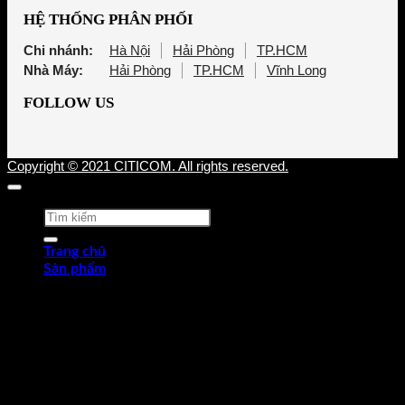
HỆ THỐNG PHÂN PHỐI
Chi nhánh:
Hà Nội
Hải Phòng
TP.HCM
Nhà Máy:
Hải Phòng
TP.HCM
Vĩnh Long
FOLLOW US
Copyright © 2021 CITICOM. All rights reserved.
Tìm
kiếm:
Trang chủ
Sản phẩm
Thép tấm cán nóng (HRP)
Thép cuộn cán nóng (HRC)
Thép tròn chế tạo
Thép hợp kim
Thép chống trượt
Thép hình góc
Thép dự ứng lực
Ống thép