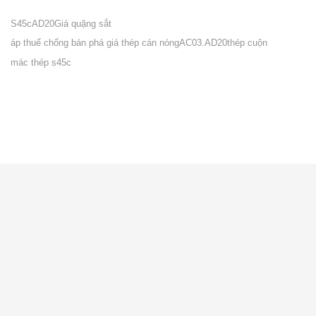
S45c
AD20
Giá quặng sắt
áp thuế chống bán phá giá thép cán nóng
AC03.AD20
thép cuộn
mác thép s45c
VỀ CITICOM
Giới thiệu
Tuyển dụng
Tin nội bộ
Blog