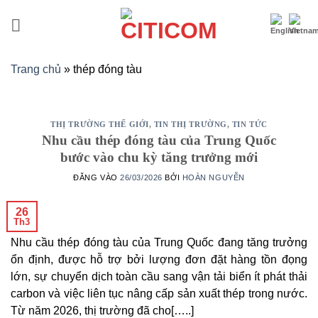
Bỏ
qua
nội
dung
Trang chủ
»
thép đóng tàu
THỊ TRƯỜNG THẾ GIỚI
,
TIN THỊ TRƯỜNG
,
TIN TỨC
Nhu cầu thép đóng tàu của Trung Quốc
bước vào chu kỳ tăng trưởng mới
ĐĂNG VÀO
26/03/2026
BỞI
HOÀN NGUYỄN
26
Th3
Nhu cầu thép đóng tàu của Trung Quốc đang tăng trưởng
ổn định, được hỗ trợ bởi lượng đơn đặt hàng tồn đọng
lớn, sự chuyển dịch toàn cầu sang vận tải biển ít phát thải
carbon và việc liên tục nâng cấp sản xuất thép trong nước.
Từ năm 2026, thị trường đã cho[…..]