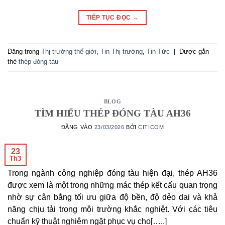
TIẾP TỤC ĐỌC
→
Đăng trong
Thị trường thế giới
,
Tin Thị trường
,
Tin Tức
|
Được gắn
thẻ
thép đóng tàu
BLOG
TÌM HIỂU THÉP ĐÓNG TÀU AH36
ĐĂNG VÀO
23/03/2026
BỞI
CITICOM
23
Th3
Trong ngành công nghiệp đóng tàu hiện đại, thép AH36
được xem là một trong những mác thép kết cấu quan trọng
nhờ sự cân bằng tối ưu giữa độ bền, độ dẻo dai và khả
năng chịu tải trong môi trường khắc nghiệt. Với các tiêu
chuẩn kỹ thuật nghiêm ngặt phục vụ cho[…..]